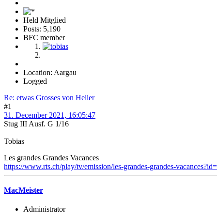
Held Mitglied
Posts: 5,190
BFC member
Location: Aargau
Logged
Re: etwas Grosses von Heller
#1
31. December 2021, 16:05:47
Stug III Ausf. G 1/16
Tobias
Les grandes Grandes Vacances
https://www.rts.ch/play/tv/emission/les-grandes-grandes-vacances?i
MacMeister
Administrator