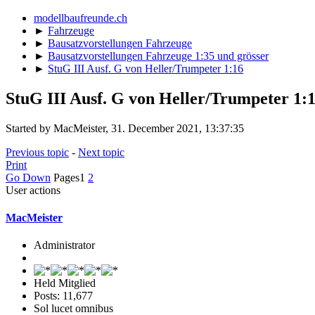
modellbaufreunde.ch
►
Fahrzeuge
►
Bausatzvorstellungen Fahrzeuge
►
Bausatzvorstellungen Fahrzeuge 1:35 und grösser
►
StuG III Ausf. G von Heller/Trumpeter 1:16
StuG III Ausf. G von Heller/Trumpeter 1:
Started by MacMeister, 31. December 2021, 13:37:35
Previous topic
-
Next topic
Print
Go Down
Pages
1
2
User actions
MacMeister
Administrator
Held Mitglied
Posts: 11,677
Sol lucet omnibus