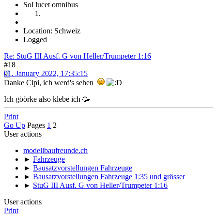
Sol lucet omnibus
Location: Schweiz
Logged
Re: StuG III Ausf. G von Heller/Trumpeter 1:16
#18
01. January 2022, 17:35:15
Danke Cipi, ich werd's sehen
Ich göörke also klebe ich 🥳
Print
Go Up
Pages
1
2
User actions
modellbaufreunde.ch
►
Fahrzeuge
►
Bausatzvorstellungen Fahrzeuge
►
Bausatzvorstellungen Fahrzeuge 1:35 und grösser
►
StuG III Ausf. G von Heller/Trumpeter 1:16
User actions
Print