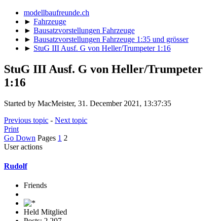
modellbaufreunde.ch
►
Fahrzeuge
►
Bausatzvorstellungen Fahrzeuge
►
Bausatzvorstellungen Fahrzeuge 1:35 und grösser
►
StuG III Ausf. G von Heller/Trumpeter 1:16
StuG III Ausf. G von Heller/Trumpeter
1:16
Started by MacMeister, 31. December 2021, 13:37:35
Previous topic
-
Next topic
Print
Go Down
Pages
1
2
User actions
Rudolf
Friends
Held Mitglied
Posts: 2,207