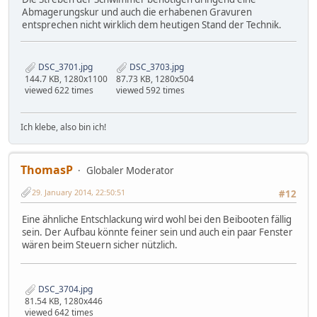
Abmagerungskur und auch die erhabenen Gravuren
entsprechen nicht wirklich dem heutigen Stand der Technik.
DSC_3701.jpg
DSC_3703.jpg
144.7 KB, 1280x1100
87.73 KB, 1280x504
viewed 622 times
viewed 592 times
Ich klebe, also bin ich!
ThomasP
Globaler Moderator
29. January 2014, 22:50:51
#12
Eine ähnliche Entschlackung wird wohl bei den Beibooten fällig
sein. Der Aufbau könnte feiner sein und auch ein paar Fenster
wären beim Steuern sicher nützlich.
DSC_3704.jpg
81.54 KB, 1280x446
viewed 642 times