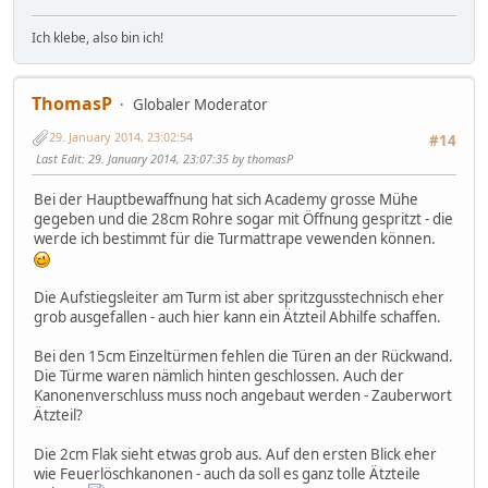
Ich klebe, also bin ich!
ThomasP
Globaler Moderator
29. January 2014, 23:02:54
#14
Last Edit
: 29. January 2014, 23:07:35 by thomasP
Bei der Hauptbewaffnung hat sich Academy grosse Mühe
gegeben und die 28cm Rohre sogar mit Öffnung gespritzt - die
werde ich bestimmt für die Turmattrape vewenden können.
Die Aufstiegsleiter am Turm ist aber spritzgusstechnisch eher
grob ausgefallen - auch hier kann ein Ätzteil Abhilfe schaffen.
Bei den 15cm Einzeltürmen fehlen die Türen an der Rückwand.
Die Türme waren nämlich hinten geschlossen. Auch der
Kanonenverschluss muss noch angebaut werden - Zauberwort
Ätzteil?
Die 2cm Flak sieht etwas grob aus. Auf den ersten Blick eher
wie Feuerlöschkanonen - auch da soll es ganz tolle Ätzteile