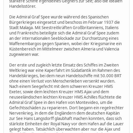
stärkere Schiffe irgendeines Gegners zur See; also die idealen
Handelsstörer.
Die Admiral Graf Spee wurde während des Spanischen
Bürgerkrieges eingesetzt und beschoss im Februar 1937 die
Stadt Malaga. Mit Seestreitkräften Großbritanniens, Italiens
und Frankreichs beteiligte sich die Admiral Graf Spee zudem
an der internationalen Seeblockade zur Durchsetzung eines
Waffenembargos gegen Spanien, wobei der Kriegsmarine ein
Küstenbereich im Mittelmeer zwischen Almeria und Valencia
zugewiesen war.
Der erste und zugleich letzte Einsatz des Schiffes im Zweiten
Weltkrieg war eine Kaperfahrt im Südatlantik im Rahmen des
Handelskrieges, bei dem neun Handelsschiffe mit 50.000 BRT
ohne einen Verlust von Menschenleben versenkt wurden.
Nach einem Seegefecht mit dem schweren Kreuzer HMS
Exeter, sowie dem leichten Kreuzer HMS Ajax und dem
neuseeländischen leichten Kreuzer HMS Achilles flüchtete die
Admiral Graf Spee in den Hafen von Montevideo, um die
Gefechtsschäden zu reparieren. Dort begann ein regelrechter
Nervenkrieg, in dem die Engländern dem deutschen Kapitän
zur See Hans Langsdorff glaubhaft machen konnten, dass sich
stärkste Einheiten der Royal Navy vor dem Hafen auf die Lauer
gelegt haben. Tatsächlich überwachten aber nur die Ajax und