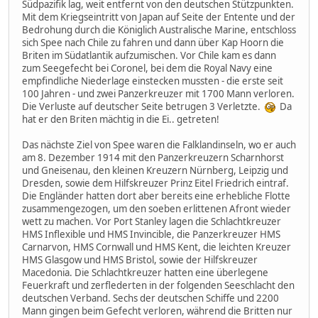
Südpazifik lag, weit entfernt von den deutschen Stützpunkten.
Mit dem Kriegseintritt von Japan auf Seite der Entente und der
Bedrohung durch die Königlich Australische Marine, entschloss
sich Spee nach Chile zu fahren und dann über Kap Hoorn die
Briten im Südatlantik aufzumischen. Vor Chile kam es dann
zum Seegefecht bei Coronel, bei dem die Royal Navy eine
empfindliche Niederlage einstecken mussten - die erste seit
100 Jahren - und zwei Panzerkreuzer mit 1700 Mann verloren.
Die Verluste auf deutscher Seite betrugen 3 Verletzte.
Da
hat er den Briten mächtig in die Ei.. getreten!
Das nächste Ziel von Spee waren die Falklandinseln, wo er auch
am 8. Dezember 1914 mit den Panzerkreuzern Scharnhorst
und Gneisenau, den kleinen Kreuzern Nürnberg, Leipzig und
Dresden, sowie dem Hilfskreuzer Prinz Eitel Friedrich eintraf.
Die Engländer hatten dort aber bereits eine erhebliche Flotte
zusammengezogen, um den soeben erlittenen Afront wieder
wett zu machen. Vor Port Stanley lagen die Schlachtkreuzer
HMS Inflexible und HMS Invincible, die Panzerkreuzer HMS
Carnarvon, HMS Cornwall und HMS Kent, die leichten Kreuzer
HMS Glasgow und HMS Bristol, sowie der Hilfskreuzer
Macedonia. Die Schlachtkreuzer hatten eine überlegene
Feuerkraft und zerflederten in der folgenden Seeschlacht den
deutschen Verband. Sechs der deutschen Schiffe und 2200
Mann gingen beim Gefecht verloren, während die Britten nur