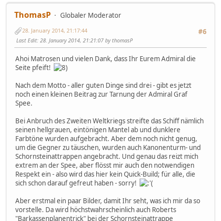
ThomasP
Globaler Moderator
28. January 2014, 21:17:44
#6
Last Edit
: 28. January 2014, 21:21:07 by thomasP
Ahoi Matrosen und vielen Dank, dass Ihr Eurem Admiral die
Seite pfeift!
Nach dem Motto - aller guten Dinge sind drei - gibt es jetzt
noch einen kleinen Beitrag zur Tarnung der Admiral Graf
Spee.
Bei Anbruch des Zweiten Weltkriegs streifte das Schiff nämlich
seinen hellgrauen, eintönigen Mantel ab und dunklere
Farbtöne wurden aufgebracht. Aber dem noch nicht genug,
um die Gegner zu täuschen, wurden auch Kanonenturm- und
Schornsteinattrappen angebracht. Und genau das reizt mich
extrem an der Spee, aber flösst mir auch den notwendigen
Respekt ein - also wird das hier kein Quick-Build; für alle, die
sich schon darauf gefreut haben - sorry!
Aber erstmal ein paar Bilder, damit Ihr seht, was ich mir da so
vorstelle. Da wird höchstwahrscheinlich auch Roberts
"Barkassenplanentrick" bei der Schornsteinattrappe