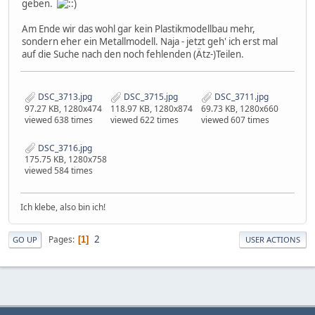
geben.
Am Ende wir das wohl gar kein Plastikmodellbau mehr,
sondern eher ein Metallmodell. Naja - jetzt geh' ich erst mal
auf die Suche nach den noch fehlenden (Ätz-)Teilen.
DSC_3713.jpg
DSC_3715.jpg
DSC_3711.jpg
97.27 KB, 1280x474
118.97 KB, 1280x874
69.73 KB, 1280x660
viewed 638 times
viewed 622 times
viewed 607 times
DSC_3716.jpg
175.75 KB, 1280x758
viewed 584 times
Ich klebe, also bin ich!
2
Pages
1
GO UP
USER ACTIONS