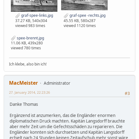
graf-spee-links.jpg
graf-spee -rechts.jpg
37.27 KB, 540x304
45.55 KB, 580x287
viewed 983 times
viewed 1120 times
spee-brennt.jpg
11.06 KB, 439x280
viewed 780 times
Ich klebe, also bin ich!
MacMeister
Administrator
27. January 2014, 22:23:26
#3
Danke Thomas
Ergänzend ist anzumerken, das die Engländer enormen
diplomatischen Druck machten. Kapitän Langsdorff brauchte
aber mehr Zeit um die Gefechtsschäden zu reparieren. Die
Engländer konnten sich durchsetzen und Kapitän Langsdorff
erhielt nach 24 Stunden keinen Zeitaufschub mehr sonst wäre