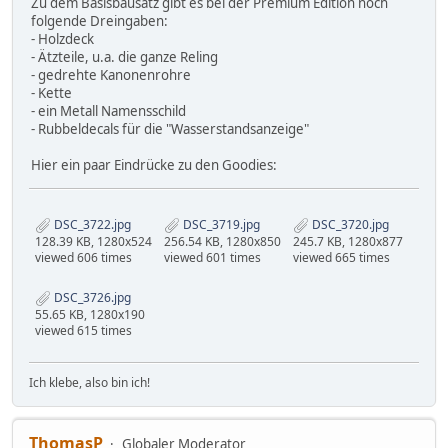
Zu dem Basisbausatz gibt es bei der Premium Edition noch
folgende Dreingaben:
- Holzdeck
- Ätzteile, u.a. die ganze Reling
- gedrehte Kanonenrohre
- Kette
- ein Metall Namensschild
- Rubbeldecals für die "Wasserstandsanzeige"
Hier ein paar Eindrücke zu den Goodies:
DSC_3722.jpg
DSC_3719.jpg
DSC_3720.jpg
128.39 KB, 1280x524
256.54 KB, 1280x850
245.7 KB, 1280x877
viewed 606 times
viewed 601 times
viewed 665 times
DSC_3726.jpg
55.65 KB, 1280x190
viewed 615 times
Ich klebe, also bin ich!
ThomasP
Globaler Moderator