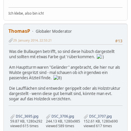
Ich klebe, also bin ich!
ThomasP
Globaler Moderator
29. January 2014, 22:55:21
#13
Was die Bullaugen betrifft, so sind diese hübsch dargestellt
und sollten mit etwas Farbe gut 'rüberkommen.
Am Hauptturm waren "Geländer" angebracht, die hier nur als
Wulste gespritzt sind - mal schauen ob ich irgendwo ein
passendes Ätzteil finde.
Die Laufflächen sind entweder gerippelt oder als Holzstruktur
dargestellt - wenn diese gut bemalt sind, könnte man evt.
sogar auf das Holzdeck verzichten.
DSC_3695.jpg
DSC_3706.jpg
DSC_3707.jpg
59.87 KB, 1280x292
244.13 KB, 1280x985
152.61 KB, 1280x690
viewed 615 times
viewed 589 times
viewed 617 times