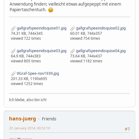
Anwendung finden; vielleicht etwas aufgepeppt mit einem
Papiertaschentuch.
gallgrafspeeindisquise01.jpg
gallgrafspeeindisquise02.jpg
74.31 KB, 744x345
60.01 KB, 744x357
viewed 722 times
viewed 754 times
gallgrafspeeindisquise03.jpg
gallgrafspeeindisquise04.jpg
64.9 KB, 744x383
73.64 KB, 744x437
viewed 805 times
viewed 1182 times
9Graf-Spee-nov1939.jpg
201.33 KB, 1190x695
viewed 1252 times
Ich klebe, also bin ich!
hans-juerg
Friends
29. January 2014, 00:53:10
#7