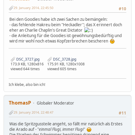
29. January 2014, 22:45:50
#10
Bei den Goodies habe ich zwei Sachen zu bemängeln:
- das fehlende Hakreu beim "Heckadler"; das X erinnert doch
eher an Charlie Chaplin's Great Dictator
- die Anleitung für die Goodies ist gewöhnungsbedürftig und
wird mir wohl noch etwas Kopfzerbrechen bescheren
DSC_3727.jpg
DSC_3728.jpg
173.9 KB, 1280x816
175.91 KB, 1280x1008
viewed 644 times
viewed 605 times
Ich klebe, also bin ich!
ThomasP
Globaler Moderator
29. January 2014, 22:48:47
#11
Was die Spritzgussteile angeht, so fällt mir natürlich als Erstes
die Arado auf - "
einmal Flugi, immer Flugi
"
Die Streben der Schwimmer benötigen dringend eine