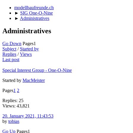
modellbaufreunde.ch
►
SIG One-O-Nine
►
Administratives
Administratives
Go Down
Pages
1
Subject
/
Started by
Replies
/
Views
Last post
Special Interest Group - One-O-Nine
Started by
MacMeister
Pages
1
2
Replies: 25
Views: 43,821
20. January 2021, 11:43:53
by
tobias
Go Up
Pages
1