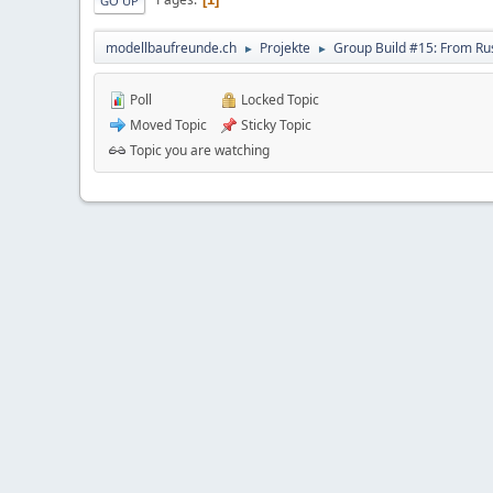
GO UP
modellbaufreunde.ch
Projekte
Group Build #15: From Rus
►
►
Poll
Locked Topic
Moved Topic
Sticky Topic
Topic you are watching