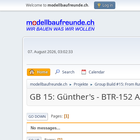
Welcome to
modellbaufreunde.ch
.
Log in
07. August 2026, 03:02:33
Home
Search
Calendar
modellbaufreunde.ch
Projekte
Group Build #15: From Rus
►
►
GB 15: Günther's - BTR-152 A
Pages
1
GO DOWN
No messages...
Pages
1