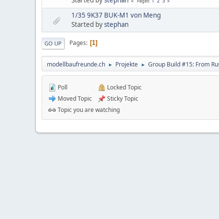
1
2
3
Pages
1/35 9K37 BUK-M1 von Meng
Started by
stephan
Pages
1
GO UP
modellbaufreunde.ch
Projekte
Group Build #15: From Rus
►
►
Poll
Locked Topic
Moved Topic
Sticky Topic
Topic you are watching