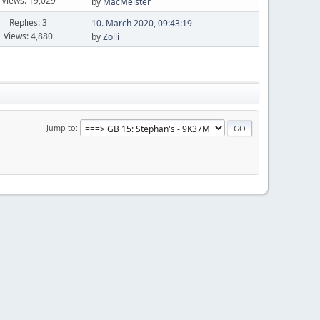
Views: 19,029
by
MacMeister
Replies: 3
10. March 2020, 09:43:19
Views: 4,880
by
Zolli
Jump to