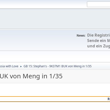
Die Registr
News:
Sende ein 
und ein Zu
sia with Love
GB 15: Stephan's - 9K37M1 BUK von Meng in 1/35
►
BUK von Meng in 1/35
R