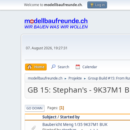
Welcome to
modellbaufreunde.ch
.
Log in
07. August 2026, 19:27:31
Home
Search
Calendar
modellbaufreunde.ch
Projekte
Group Build #15: From Rus
►
►
GB 15: Stephan's - 9K37M1 
Pages
1
GO DOWN
Subject
/
Started by
Baubericht Meng 1/35 9K37M1 BUK
Started by
stephan