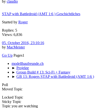
by
claudio
STAP with Battledroid (AMT 1:6 ) Geschichtliches
Started by
Roger
Replies: 5
Views: 6,836
05. October 2016, 23:10:16
by
MacMeister
Go Up
Pages
1
modellbaufreunde.ch
►
Projekte
►
Group Build # 13: Sci-Fi + Fantasy
►
GB 13: Rogers STAP with Battledroid (AMT 1:6 )
Poll
Moved Topic
Locked Topic
Sticky Topic
Topic you are watching