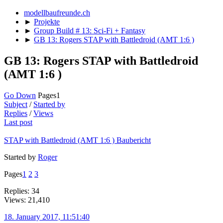
modellbaufreunde.ch
►
Projekte
►
Group Build # 13: Sci-Fi + Fantasy
►
GB 13: Rogers STAP with Battledroid (AMT 1:6 )
GB 13: Rogers STAP with Battledroid
(AMT 1:6 )
Go Down
Pages
1
Subject
/
Started by
Replies
/
Views
Last post
STAP with Battledroid (AMT 1:6 ) Baubericht
Started by
Roger
Pages
1
2
3
Replies: 34
Views: 21,410
18. January 2017, 11:51:40