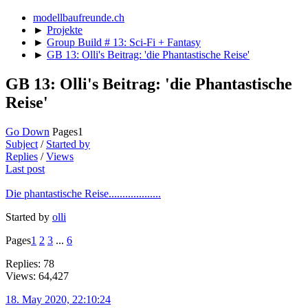
modellbaufreunde.ch
►
Projekte
►
Group Build # 13: Sci-Fi + Fantasy
►
GB 13: Olli's Beitrag: 'die Phantastische Reise'
GB 13: Olli's Beitrag: 'die Phantastische
Reise'
Go Down
Pages
1
Subject
/
Started by
Replies
/
Views
Last post
Die phantastische Reise...................
Started by
olli
Pages
1
2
3
...
6
Replies: 78
Views: 64,427
18. May 2020, 22:10:24