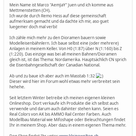
Mein Name ist Marco "AemJaY" Juen und ich komme aus
Mettmenstetten (CH).
Ich wurde durch Remo Hess auf diese gemeinschaft
aufmerksam gemacht und da dachte ich mir, aso guet
luegemer doch mal verbi!
Ich zähle mich mehr zu den Dioramen bauern sowie
Modelleisenbähnlern. Ich baue selbst eine (oder mehrere)
Anlagen in meinem Keller. Von H0 (1:87) über N (1:160) bis Z
(1:220). Das einzige was bei all meinen Bahnen/Dioramen
gleich ist, ist das Thema: Nordamerika. Hauptsächlich CN sprich
die Eisenbahngesellschaft der Canadian National.
Ab und zu baue ich aber auch im Masstab 1:32
Dieser wird hier im Forum wohl etwas mehr verbreitet sein
hehehe.
Seit letztem Winter betreibe ich meinen eigenen kleinen
Onlineshop. Dort verkaufe ich Produkte die ich selbst auch
verwende und darum auch dahinter stehen kann. Seien es
Real Colors von AK bis AMMO Rail Center Farben. Auch
Modellbau Material wie Mifoshape oder Beleuchtungen findet
Ihr in meinem Shop. Aber dazu in einem eigenen Thema mehr.
Den Shop findet Ihr unter
www.kleinewelten.ch