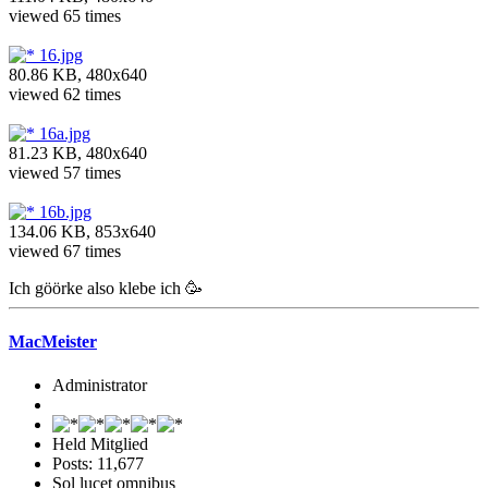
viewed 65 times
16.jpg
80.86 KB, 480x640
viewed 62 times
16a.jpg
81.23 KB, 480x640
viewed 57 times
16b.jpg
134.06 KB, 853x640
viewed 67 times
Ich göörke also klebe ich 🥳
MacMeister
Administrator
Held Mitglied
Posts: 11,677
Sol lucet omnibus