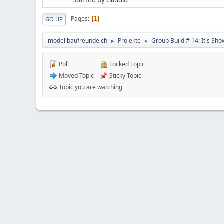
Pages
1
GO UP
modellbaufreunde.ch
Projekte
Group Build # 14: It's Sh
►
►
Poll
Locked Topic
Moved Topic
Sticky Topic
Topic you are watching