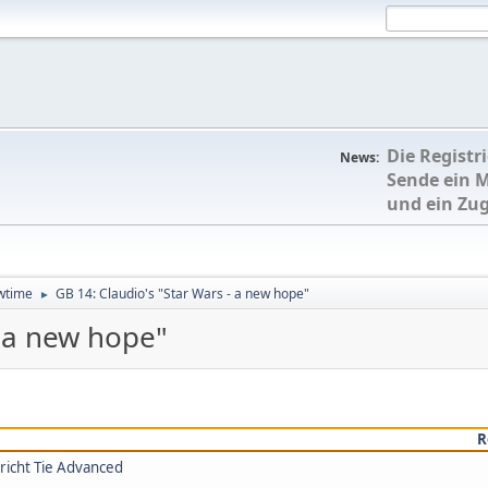
Die Registr
News:
Sende ein 
und ein Zu
owtime
GB 14: Claudio's "Star Wars - a new hope"
►
- a new hope"
R
ericht Tie Advanced