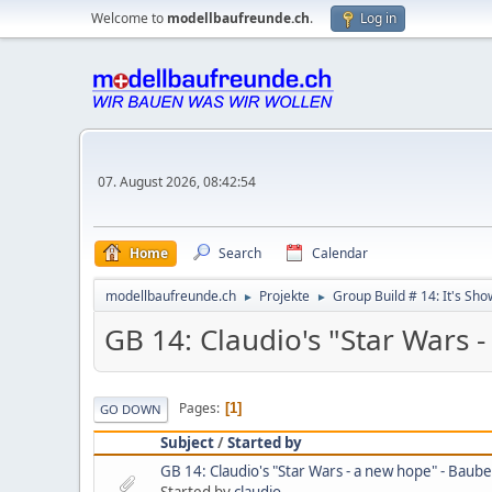
Welcome to
modellbaufreunde.ch
.
Log in
07. August 2026, 08:42:54
Home
Search
Calendar
modellbaufreunde.ch
Projekte
Group Build # 14: It's Sh
►
►
GB 14: Claudio's "Star Wars 
Pages
1
GO DOWN
Subject
/
Started by
GB 14: Claudio's "Star Wars - a new hope" - Baub
Started by
claudio