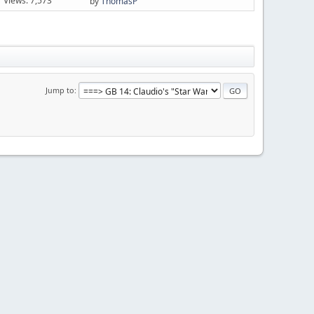
Views: 7,573
by
ThomasP
Jump to