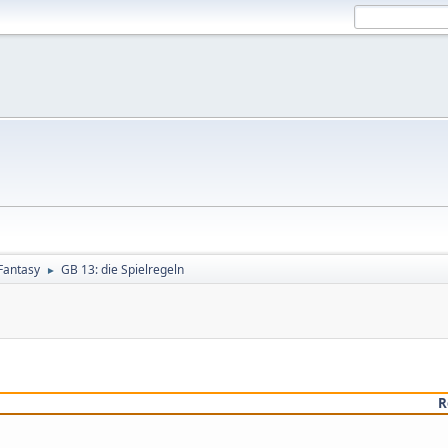
 Fantasy
GB 13: die Spielregeln
►
R