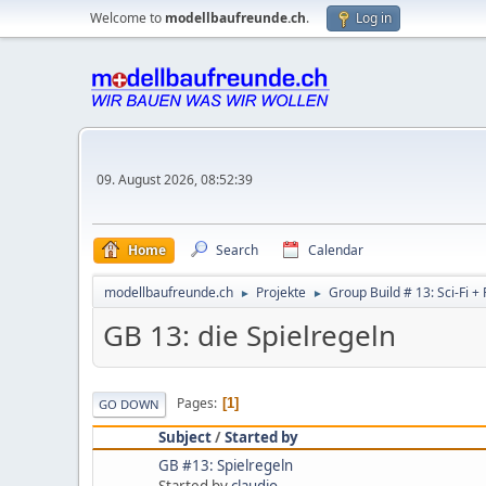
Welcome to
modellbaufreunde.ch
.
Log in
09. August 2026, 08:52:39
Home
Search
Calendar
modellbaufreunde.ch
Projekte
Group Build # 13: Sci-Fi +
►
►
GB 13: die Spielregeln
Pages
1
GO DOWN
Subject
/
Started by
GB #13: Spielregeln
Started by
claudio