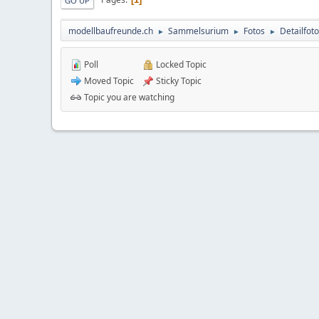
GO UP
modellbaufreunde.ch
Sammelsurium
Fotos
Detailfot
►
►
►
Poll
Locked Topic
Moved Topic
Sticky Topic
Topic you are watching