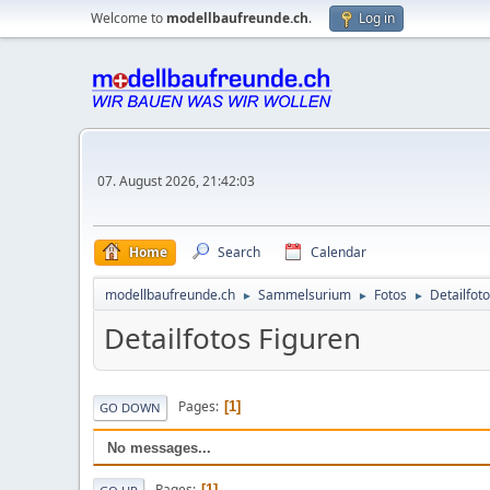
Welcome to
modellbaufreunde.ch
.
Log in
07. August 2026, 21:42:03
Home
Search
Calendar
modellbaufreunde.ch
Sammelsurium
Fotos
Detailfot
►
►
►
Detailfotos Figuren
Pages
1
GO DOWN
No messages...
Pages
1