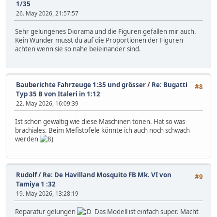
1/35
26. May 2026, 21:57:57
Sehr gelungenes Diorama und die Figuren gefallen mir auch.
Kein Wunder musst du auf die Proportionen der Figuren
achten wenn sie so nahe beieinander sind.
Bauberichte Fahrzeuge 1:35 und grösser
/
Re: Bugatti
#8
Typ 35 B von Italeri in 1:12
22. May 2026, 16:09:39
Ist schon gewaltig wie diese Maschinen tönen. Hat so was
brachiales. Beim Mefistofele könnte ich auch noch schwach
werden
Rudolf
/
Re: De Havilland Mosquito FB Mk. VI von
#9
Tamiya 1 :32
19. May 2026, 13:28:19
Reparatur gelungen
Das Modell ist einfach super. Macht