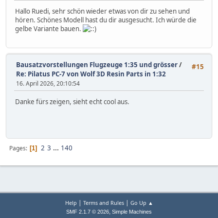
Hallo Ruedi, sehr schön wieder etwas von dir zu sehen und
hören. Schönes Modell hast du dir ausgesucht. Ich würde die
gelbe Variante bauen.
Bausatzvorstellungen Flugzeuge 1:35 und grösser
/
#15
Re: Pilatus PC-7 von Wolf 3D Resin Parts in 1:32
16. April 2026, 20:10:54
Danke fürs zeigen, sieht echt cool aus.
2
3
...
140
Pages
1
|
|
Help
Terms and Rules
Go Up ▲
,
SMF 2.1.7 © 2026
Simple Machines