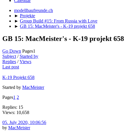
Calendar
modellbaufreunde.ch
►
Projekte
►
Group Build #15: From Russia with Love
►
GB 15: MacMeister's - K-19 projekt 658
GB 15: MacMeister's - K-19 projekt 658
Go Down
Pages
1
Subject
/
Started by
Replies
/
Views
Last post
K-19 Projekt 658
Started by
MacMeister
Pages
1
2
Replies: 15
Views: 10,658
05. July 2020, 10:06:56
by
MacMeister