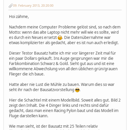
09. February 2013, 20:20:00
Hoi zähme,
Nachdem meine Computer Probleme gelöst sind, so nach dem
Motto: wenn das alte Laptop nicht mehr will wie es sollte, wird
es durch ein Neues ersetzt
. Die Datenübernahme war
etwas komplizierter als gedacht, aber es ist nun auch erledigt.
Dieser Testor Bausatz hatte ich mir vor längerer Zeit mal für
ein paar Dollars gekauft. Ins Auge gesprungen war mir die
Farbkombination Schwarz & Gold. Sieht gut aus und ist eine
willkommene Abwechslung von all den üblichen grün/grauen
Flieger die ich baue.
Hatte aber nie Lust die Mühle zu bauen. Warum dies so war
seht ihr nach der Bausatzvorstellung
.
Hier die Schachtel mit einem Modellbild. Soweit alles gut. Bild 2
zeigt den Inhalt. Die 4 Dinger links und rechts sind dafür
gedacht, dass man einen Racing Pylon baut und das Modell im
Fluge darstellen kann.
Wie man sieht, ist der Bausatz mit 25 Teilen relativ