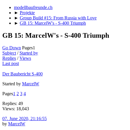
modellbaufreunde.ch
►
Projekte
►
Group Build #15: From Russia with Love
►
GB 15: MarcelW's - S-400 Triumph
GB 15: MarcelW's - S-400 Triumph
Go Down
Pages
1
Subject
/
Started by
Replies
/
Views
Last post
Der Baubericht S-400
Started by
MarcelW
Pages
1
2
3
4
Replies: 49
Views: 18,043
07. June 2020, 21:16:55
by
MarcelW