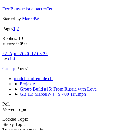
Der Bausatz ist eingetroffen
Started by
MarcelW
Pages
1
2
Replies: 19
Views: 9,090
22. April 2020, 12:03:22
by
cipi
Go Up
Pages
1
modellbaufreunde.ch
►
Projekte
►
Group Build #15: From Russia with Love
►
GB 15: MarcelW's - S-400 Triumph
Poll
Moved Topic
Locked Topic
Sticky Topic
Topic you are watching