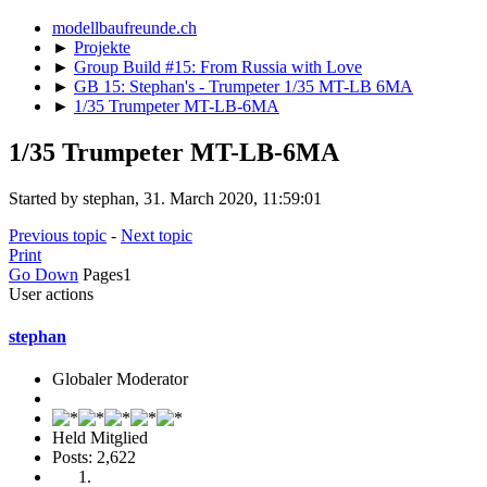
modellbaufreunde.ch
►
Projekte
►
Group Build #15: From Russia with Love
►
GB 15: Stephan's - Trumpeter 1/35 MT-LB 6MA
►
1/35 Trumpeter MT-LB-6MA
1/35 Trumpeter MT-LB-6MA
Started by stephan, 31. March 2020, 11:59:01
Previous topic
-
Next topic
Print
Go Down
Pages
1
User actions
stephan
Globaler Moderator
Held Mitglied
Posts: 2,622