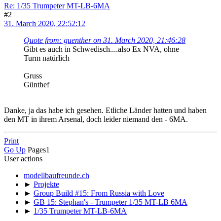
Re: 1/35 Trumpeter MT-LB-6MA
#2
31. March 2020, 22:52:12
Quote from: guenther on 31. March 2020, 21:46:28
Gibt es auch in Schwedisch....also Ex NVA, ohne
Turm natürlich
Gruss
Günthef
Danke, ja das habe ich gesehen. Etliche Länder hatten und haben
den MT in ihrem Arsenal, doch leider niemand den - 6MA.
Print
Go Up
Pages
1
User actions
modellbaufreunde.ch
►
Projekte
►
Group Build #15: From Russia with Love
►
GB 15: Stephan's - Trumpeter 1/35 MT-LB 6MA
►
1/35 Trumpeter MT-LB-6MA