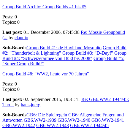
Group Build Archiv: Group Builds #1 bis #5
Posts: 0
Topics: 0
Last post:
01. December 2006, 07:45:38
Re: Mossie-Groupbuild
(...
by
claudio
Sub-Boards
Group Build #1: de Havilland Mosquito
Group Build
#2: "Thunderbolt & Lightning"
Group Build #3: "D-Day!"
Group
Build #4: "Schweizerarmee von 1850 bis 2008"
Group Build #5:
"Super Group Build!"
Group Build #6: "WW2, heute vor 70 Jahren"
Posts: 0
Topics: 0
Last post:
02. September 2015, 19:31:41
Re: GB6.WW2-1944/45:
Tho...
by
hans-juerg
Sub-Boards
GB6: Die Spielregeln
GB6: Allgemeine Fragen und
Antworten
GB6.WW2-1939
GB6.WW2-1940
GB6.WW2-1941
GB6.WW2-1942
GB6.WW2-1943
GB6.WW2-1944/45