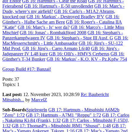
auf Endor
GB 16: Hartmut's - Clear the Road
GB 16: Hartmut's -
Feierabend
GB 16: Hartmut's - E-50 unvollendet
GB 16: Marc's -
Dude, where‘s my airfield?
GB 16: Carlo's - M1A2 Abrams,
knocked out
GB 16: Markus' - Destroyed Bradley IFV
GB 16:
Günther's - Halbe Sache am Berg
GB 16: Roger's - Catalina IIA
"Katie"
GB 16: Marc's - Is‘ wer da?
GB 16: Marco's - Little Miss
Mischief
GB 16: Jonas' - Rombakfijord 2008
GB 16: Stephan's -
Panzerkampfwagen IV
GB 16: Stephan's - Stug III Ausf. G
GB 16:
MacMesserschmitt's - Little Ambassador
GB 16: Jürg's - SU-122
Mid Prod.
GB 16: Jürg's - Carro Armato L6/40
GB 16: Jürg's -
Jadgpanzer IV L48 kurz
GB 16: Olli's - HMVS Cerberus
GB 16:
Günther's T-34 Bunker
GB 16: Markus' - K.O. KV - Pz.Kpfw 754
Group Build #17: Banzai!
Posts: 37
Topics: 1
Last post:
12. November 2023, 10:28:59
Re: Baubericht
Mitsubish...
by
MarcelZ
Sub-Boards
Spielregeln
GB 17: Hartmuts - Mitsubishi A6M2b
"Zero" 1:72
GB 17: Hartmuts - A7M1 "Reppu" 1:72
GB 17: Carlos
- Nakajima Ki-84 (Frank), 1:32
GB 17: Carlos - Mitsubishi F-15DJ,
1:32
GB 17: ThomasP's - Mitsubishi J8M1 "Shusui", 1:48
GB 17:
Mac's - Yamato Ankerset, Takom, 1:16
GB 17: Mac's - Yamato 2nd