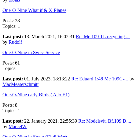
One-O-Nine What if & X-Planes
Posts: 28
Topics: 1
Last post:
13. March 2021, 16:02:31
Re: Me 109 TL recycling ...
by
Rudolf
One-O-Nine in Swiss Service
Posts: 61
Topics: 1
Last post:
01. July 2023, 18:13:22
Re: Eduard 1:48 Me 109G-...
by
MacMesserschmitt
One-O-Nine early Birds ( A to E1)
Posts: 8
Topics: 1
Last post:
22. January 2021, 22:55:39
Re: Modelsvit, Bf.109 D,...
by
MarcelW
One-O-Nine in Spain (Civil War)