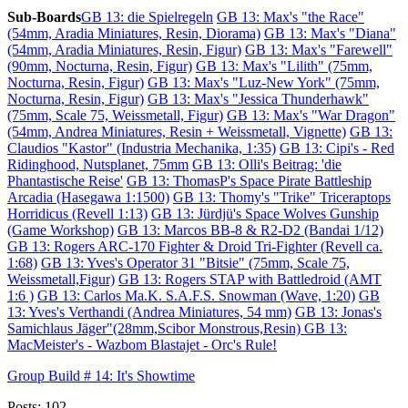
Sub-Boards
GB 13: die Spielregeln
GB 13: Max's "the Race"
(54mm, Aradia Miniatures, Resin, Diorama)
GB 13: Max's "Diana"
(54mm, Aradia Miniatures, Resin, Figur)
GB 13: Max's "Farewell"
(90mm, Nocturna, Resin, Figur)
GB 13: Max's "Lilith" (75mm,
Nocturna, Resin, Figur)
GB 13: Max's "Luz-New York" (75mm,
Nocturna, Resin, Figur)
GB 13: Max's "Jessica Thunderhawk"
(75mm, Scale 75, Weissmetall, Figur)
GB 13: Max's "War Dragon"
(54mm, Andrea Miniatures, Resin + Weissmetall, Vignette)
GB 13:
Claudios "Kastor" (Industria Mechanika, 1:35)
GB 13: Cipi's - Red
Ridinghood, Nutsplanet, 75mm
GB 13: Olli's Beitrag: 'die
Phantastische Reise'
GB 13: ThomasP's Space Pirate Battleship
Arcadia (Hasegawa 1:1500)
GB 13: Thomy's "Trike" Triceraptops
Horridicus (Revell 1:13)
GB 13: Jürdjü's Space Wolves Gunship
(Game Workshop)
GB 13: Marcos BB-8 & R2-D2 (Bandai 1/12)
GB 13: Rogers ARC-170 Fighter & Droid Tri-Fighter (Revell ca.
1:68)
GB 13: Yves's Operator 31 "Bitsie" (75mm, Scale 75,
Weissmetall,Figur)
GB 13: Rogers STAP with Battledroid (AMT
1:6 )
GB 13: Carlos Ma.K. S.A.F.S. Snowman (Wave, 1:20)
GB
13: Yves's Verthandi (Andrea Miniatures, 54 mm)
GB 13: Jonas's
Samichlaus Jäger"(28mm,Scibor Monstrous,Resin)
GB 13:
MacMeister's - Wazbom Blastajet - Orc's Rule!
Group Build # 14: It's Showtime
Posts: 102