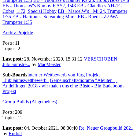
Trumpeter 1:35
EB - ThomasP's Kamov Ka-28, HobbyBoss 1/48
EB - ThomasW's Kamov KA52, 1/48
EB - Claudio`s AH-1G
Cobra, 1:72, Special Hobby
EB - MarcelW's - Mi-24, Trumpeter
1:35
EB - Hartmut's 'Screaming Mimi'
EB - Ruedi's Z-9WA,
Trumpeter 1:35
Archiv Projekte
Posts: 11
Topics: 2
Last post:
28. November 2020, 15:31:12
VERSCHOBEN:
Jubiläumstre...
by
MacMeister
Sub-Boards
Interner Wettbewerb von Jürg
Projekt
"Jubiläumswettbewerb"
Gemeinschaftsdiorama "Alëuten"
-
Andelfingen 2018 - wir malen uns eine Büste
- Big Badaboom
Projekt
Group Builds (Allgemeines)
Posts: 209
Topics: 12
Last post:
04. October 2021, 08:30:40
Re: Neuer Groupbuild 202...
by
Rudolf