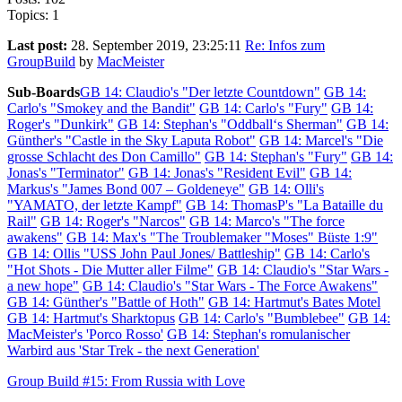
Topics: 1
Last post:
28. September 2019, 23:25:11
Re: Infos zum
GroupBuild
by
MacMeister
Sub-Boards
GB 14: Claudio's "Der letzte Countdown"
GB 14:
Carlo's "Smokey and the Bandit"
GB 14: Carlo's "Fury"
GB 14:
Roger's "Dunkirk"
GB 14: Stephan's "Oddball‘s Sherman"
GB 14:
Günther's "Castle in the Sky Laputa Robot"
GB 14: Marcel's "Die
grosse Schlacht des Don Camillo"
GB 14: Stephan's "Fury"
GB 14:
Jonas's "Terminator"
GB 14: Jonas's "Resident Evil"
GB 14:
Markus's "James Bond 007 – Goldeneye"
GB 14: Olli's
"YAMATO, der letzte Kampf"
GB 14: ThomasP's "La Bataille du
Rail"
GB 14: Roger's "Narcos"
GB 14: Marco's "The force
awakens"
GB 14: Max's "The Troublemaker "Moses" Büste 1:9"
GB 14: Ollis "USS John Paul Jones/ Battleship"
GB 14: Carlo's
"Hot Shots - Die Mutter aller Filme"
GB 14: Claudio's "Star Wars -
a new hope"
GB 14: Claudio's "Star Wars - The Force Awakens"
GB 14: Günther's "Battle of Hoth"
GB 14: Hartmut's Bates Motel
GB 14: Hartmut's Sharktopus
GB 14: Carlo's "Bumblebee"
GB 14:
MacMeister's 'Porco Rosso'
GB 14: Stephan's romulanischer
Warbird aus 'Star Trek - the next Generation'
Group Build #15: From Russia with Love