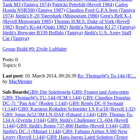
Tank M3 (Tamiya 1974)
Patricks Peterbilt (Revell 1984)
Carlos
Honda NSR500 (Tamiya 1987)
Claudios Ford G.P.A Jeep (Tamiya
1974)
Jürdä's F-20 Tigershark (Monogram 1986)
Greg's Bell X-1
(Revell Monogram 1985)
Thomas H.M.S. Duke of York (Revell
1982)
René's Ki-44 (Otaki 1982)
Jürdü'a Nakajima KI 27 (Tamiya)
Jürdü's Brewster B339 Buffalo (Tamiya)
Jürdü's U.S. Army Staff
Car (Tamiya)
Group Build #9: Zivile Luftfahrt
Posts: 0
Topics: 0
Last post:
10. March 2014, 09:26:39
Re: ThomasW's Tu-144 (IC...
by
MacMeister
Sub-Boards
GB9: Die Spielregeln
GB9: Fragen und Antworten
GB9: ThomasW's TU-144 (ICM 1:144)
GB9: Claudios Douglas
DC-7c "Pan Am" (Roden 1:144)
GB9: Renés DC-9 Swissair
(1:144)
GB9: Karstens Rolladen Schneider LS 8 a/18 (Revell 1:32)
GB9: Jonas Ju52/3M LN-DAF (Eduard 1:144)
GB9: Thomas Tu-
134 A (Zvezda 1/144)
GB9: Jürdä's Challenger CL-604 (Revell
1:144)
GB9: Jürdä's Boing 737-800 Haribo (Revell 1:144)
GB9:
Jürdjü's DC-3 (Miniart 1:144)
GB9: Fabians Airbus A380 New
Livery (Revell 1:144)
GB9: Hans-Juergs Laird Solution (Testor