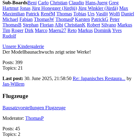
Sub-Boards
Beni
Carlo
Christian
Claudio
Hans-Juerg
Greg
Hartmut
Jonas
Jürg Honegger (Jürdjü)
Jürg Winkler (Jürdä)
Max
Maximilian
Patrick
RenéM
Thomas
Tobias
Urs
Vasilij
Wolfi
Daniel
Michael
Fabian
ThomasW
ThomasP
Karsten
PatrickG
Peter
ThomasB
Stephan
Florian
Albi
ChristianK
Robert
Silvano
Markus
Tim
Roger
Dirk
Marco
Maeru27
Reto
Markus
Dominik
Yves
Rudolf
Unsere Kindergalerie
Der Modellbaunachwuchs zeigt seine Werke!
Posts: 399
Topics: 21
Last post:
30. June 2025, 21:58:50
Re: Japanisches Restaura...
by
Jan-Willem
Flugzeuge
Bausatzvorstellungen Flugzeuge
Moderator:
ThomasP
Posts: 45
Topics: 2