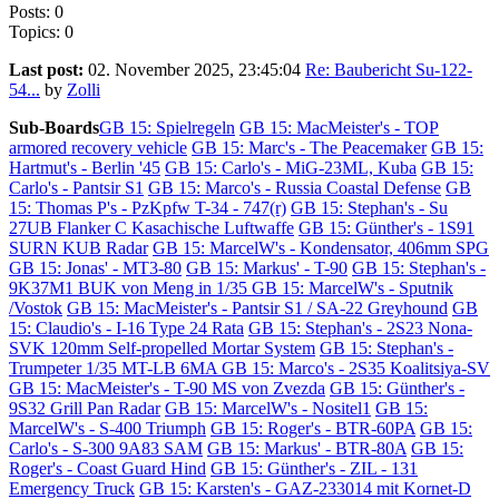
Posts: 0
Topics: 0
Last post:
02. November 2025, 23:45:04
Re: Baubericht Su-122-
54...
by
Zolli
Sub-Boards
GB 15: Spielregeln
GB 15: MacMeister's - TOP
armored recovery vehicle
GB 15: Marc's - The Peacemaker
GB 15:
Hartmut's - Berlin '45
GB 15: Carlo's - MiG-23ML, Kuba
GB 15:
Carlo's - Pantsir S1
GB 15: Marco's - Russia Coastal Defense
GB
15: Thomas P's - PzKpfw T-34 - 747(r)
GB 15: Stephan's - Su
27UB Flanker C Kasachische Luftwaffe
GB 15: Günther's - 1S91
SURN KUB Radar
GB 15: MarcelW's - Kondensator, 406mm SPG
GB 15: Jonas' - MT3-80
GB 15: Markus' - T-90
GB 15: Stephan's -
9K37M1 BUK von Meng in 1/35
GB 15: MarcelW's - Sputnik
/Vostok
GB 15: MacMeister's - Pantsir S1 / SA-22 Greyhound
GB
15: Claudio's - I-16 Type 24 Rata
GB 15: Stephan's - 2S23 Nona-
SVK 120mm Self-propelled Mortar System
GB 15: Stephan's -
Trumpeter 1/35 MT-LB 6MA
GB 15: Marco's - 2S35 Koalitsiya-SV
GB 15: MacMeister's - T-90 MS von Zvezda
GB 15: Günther's -
9S32 Grill Pan Radar
GB 15: MarcelW's - Nositel1
GB 15:
MarcelW's - S-400 Triumph
GB 15: Roger's - BTR-60PA
GB 15:
Carlo's - S-300 9A83 SAM
GB 15: Markus' - BTR-80A
GB 15:
Roger's - Coast Guard Hind
GB 15: Günther's - ZIL - 131
Emergency Truck
GB 15: Karsten's - GAZ-233014 mit Kornet-D