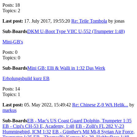
Posts: 18
Topics: 2
Last post:
17. July 2017, 19:55:20
Re: Teile Tombola
by jonas
Sub-Boards
DKM U-Boot Type VIIC U-552 (Trumpeter 1:48)
Mini-GB's
Posts: 0
Topics: 0
Sub-Boards
Mini GB: Elli & Walli in 1:32 Das Werk
Erholungsbuild kurz EB
Posts: 14
Topics: 1
Last post:
05. May 2022, 15:49:42
Re: Chinese Z-9 WA Helik...
by
markus
Sub-Boards
EB - Mac's US Coast Guard Dolphin, Trumpeter 1:35
EB - Cipi's CH-53 E, Academy, 1:48
EB - Zolli's FL 282 V-23
Hummingbird, ICM 1:32
EB - Günther's Mil Mi-8 Syrian Air Force,