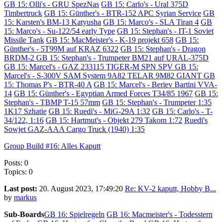
GB 15: Olli's - GRU SpezNas
GB 15: Carlo's - Ural 375D
Timbertruck
GB 15: Günther's - BTR-152 APC Syrian Service
GB
15: Karsten's BM-13 Katyusha
GB 15: Marco's - SLA Tiran 4
GB
15: Marco's - Su-122/54 early Type
GB 15: Stephan's - IT-1 Soviet
Missile Tank
GB 15: MacMeister's - K-19 projekt 658
GB 15:
Günther's - 5T99M auf KRAZ 6322
GB 15: Stephan's - Dragon
BRDM-2
GB 15: Stephan's - Trumpeter BM21 auf URAL-375D
GB 15: Marcel's - GAZ 233115 TIGER-M SPN SPV
GB 15:
Marcel's - S-300V SAM System 9A82 TELAR 9M82 GIANT
GB
15: Thomas P's - BTR-40 A
GB 15: Marcel's - Beriev Bartini VVA-
14
GB 15: Günther's - Egyptian Armed Forces T34/85 1967
GB 15:
Stephan's - TBMP T-15 57mm
GB 15: Stephan's - Trumpeter 1:35
1K17 Szhatie
GB 15: Ruedi's - MiG-29A 1:32
GB 15: Carlo's - T-
34/122, 1:16
GB 15: Hartmut's - Objekt 279 Takom 1:72
Ruedi's
Sowjet GAZ-AAA Cargo Truck (1940) 1:35
Group Build #16: Alles Kaputt
Posts: 0
Topics: 0
Last post:
20. August 2023, 17:49:20
Re: KV-2 kaputt, Hobby B...
by
markus
Sub-Boards
GB 16: Spielregeln
GB 16: Macmeister's - Todesstern