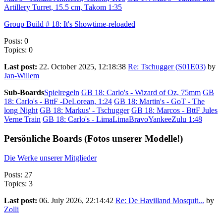
Artillery Turret, 15.5 cm, Takom 1:35
Group Build # 18: It's Showtime-reloaded
Posts: 0
Topics: 0
Last post:
22. October 2025, 12:18:38
Re: Tschugger (S01E03)
by
Jan-Willem
Sub-Boards
Spielregeln
GB 18: Carlo's - Wizard of Oz, 75mm
GB
18: Carlo's - BttF -DeLorean, 1:24
GB 18: Martin's - GoT - The
long Night
GB 18: Markus' - Tschugger
GB 18: Marcos - BttF Jules
Verne Train
GB 18: Carlo's - LimaLimaBravoYankeeZulu 1:48
Persönliche Boards (Fotos unserer Modelle!)
Die Werke unserer Mitglieder
Posts: 27
Topics: 3
Last post:
06. July 2026, 22:14:42
Re: De Havilland Mosquit...
by
Zolli