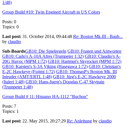
1/48)
Group Build #10: Twin Engined Aircraft in US Colors
Posts: 0
Topics: 0
Last post:
31. October 2014, 09:44:48
Re: Boston Mk.III - Baub...
by
claudio
Sub-Boards
GB10: Die Spielregeln
GB10: Fragen und Antworten
GB10: Carlo's A-10A Afres (Trumpeter 1:32)
GB10: Claudio's A-
20G Havoc (MPM 1:72)
GB10: Hartmut's Skyrocket (MPM 1:72)
GB10: Karsten's S-3A Viking (Hasegawa 1:72)
GB10: Christian's
E-2C Hawkeye (Fujimi 1:72)
GB10: ThomasP's Boston Mk. III
Intruder (AMT/ERTL 1:48)
GB10: Jürg's E-2C Hawkeye 2000
(Italeri 1:48)
GB10: Hans-Juerg's Douglas C-47 Skytrain
(Trumpeter 1:48)
Group Build # 11: Hispano HA-1112 "Buchon"
Posts: 7
Topics: 1
Last post:
22. May 2015, 20:27:29
Re: Anleitung
by
claudio