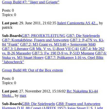
Group Build #7: "Jäger und Gejagte"
Posts: 0
Topics: 0
Last post:
29. June 2011, 21:02:35
Italeri Camionetta AS 42...
by
patrick
Sub-Boards
GB7: PROJEKTLEITUNG
GB7: Die Spielregeln
GB7: Kontaktbörse, Fragen und Antworten
GB7.1: P-47N vs. Ki-
84 "Frank"
GB7.2: M3 Grant vs. M13/40 + Semovente M40
GB7.3: Liberator GR Mk. V vs. U-Boot VII C/41
GB7.4: Me 262
vs. B-26 Marauder
GB7.5: Fw 190 D-9 vs. P-51D Mustang
GB7.6:
Stuka vs. M3 Stuart Honey
GB7.7: Polikarpov I-16 vs. Opel Blitz
"Jaboschreck"
Group Build #8: Out of the Box extrem
Posts: 0
Topics: 0
Last post:
27. November 2012, 15:16:02
Re: Nakajima Ki-44
Shoki...
by
max
Sub-Boards
GB8: Die Spielregeln
GB8: Fragen und Antworten
Hartmuts D.H. 88 Comet (AIRFIX 1957)
Jonas Stuart U.S. Light