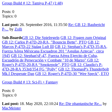
Group Build # 12: Tamiya P-47 (1:48)
Posts: 0
Topics: 0
Last post:
26. September 2016, 11:35:50
Re: GB 12: Baubericht
P-...
by
Zolli
Sub-Boards
GB 12: Die Spielregeln
GB 12: Fragen zum Original
GB 12: Carlos P-47D-20-RA, "Bouncin Bette", PTO
GB 12:
Marcos P-47D-22 Stalag Luft III
GB 12: Stephan's P-47D-35-RA,
Fuerza Aérea Méxicana Escuadron 201 "Aguilas Aztecas", circa
1945
GB 12: Stephan'sF-47, Fuerza Aérea Ejercito de Cuba,
Escuadrón de Persecución y Combate "10 de Marzo"
GB 12:
Roger's P-47D-20-RA “Smokepole”, PTO
GB 12: Claudio's P-
47D-28-RA 353rd/354 FG "Polly"
GB 12: ThomasP's Thunderbolt
Mk.I Desperate Dan
GB 12: Roger's P-47D-30 "Wee Speck", ETO
Group Build # 13: Sci-Fi + Fantasy
Posts: 0
Topics: 0
Last post:
18. May 2020, 22:10:24
Re: Die phantastische Re...
by
MacMeister