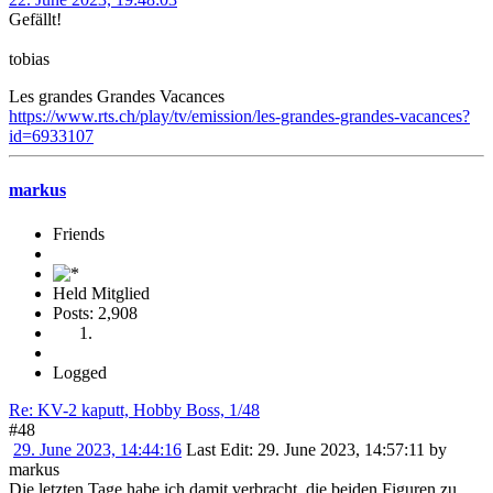
Gefällt!
tobias
Les grandes Grandes Vacances
https://www.rts.ch/play/tv/emission/les-grandes-grandes-vacances?
id=6933107
markus
Friends
Held Mitglied
Posts: 2,908
Logged
Re: KV-2 kaputt, Hobby Boss, 1/48
#48
29. June 2023, 14:44:16
Last Edit
: 29. June 2023, 14:57:11 by
markus
Die letzten Tage habe ich damit verbracht, die beiden Figuren zu