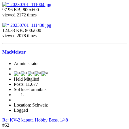
20230701_111004.jpg
97.96 KB, 800x600
viewed 2172 times
20230701_111438.jpg
123.33 KB, 800x600
viewed 2078 times
MacMeister
Administrator
Held Mitglied
Posts: 11,677
Sol lucet omnibus
Location: Schweiz
Logged
Re: KV-2 kaputt, Hobby Boss, 1/48
#52