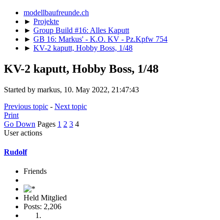
modellbaufreunde.ch
►
Projekte
►
Group Build #16: Alles Kaputt
►
GB 16: Markus' - K.O. KV - Pz.Kpfw 754
►
KV-2 kaputt, Hobby Boss, 1/48
KV-2 kaputt, Hobby Boss, 1/48
Started by markus, 10. May 2022, 21:47:43
Previous topic
-
Next topic
Print
Go Down
Pages
1
2
3
4
User actions
Rudolf
Friends
Held Mitglied
Posts: 2,206