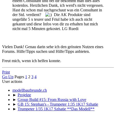
einem Consultant und bei dir bekommt man dies alles
kostenlos. Herzlichen Dank, ich werd's nicht vergessen.
Hast du schon mal nachgeschaut was ein Consultant in
der Std. verdient?
Die AK Produkte sind
ungefähr 5 x teurer und Friul habe ich auch nicht
gekannt und diese Infos von dir zu erhalten hat mich
nicht mal 5 Minuten gekostet. LG Ruedi
Vielen Dank! Genau darin sehe ich den grössten Nutzen eines
Forums. Hilfe/Tipps suchen und Hilfe/Tipps anbieten.
Freut mich, wenn ich helfen konnte.
Print
Go Up
Pages
1
2
3
4
User actions
modellbaufreunde.ch
►
Projekte
►
Group Build #15: From Russia with Love
►
GB 15: Stephan's - Trumpeter 1:35 1K17 Szhatie
►
Trumpeter 1/35 1K17 Szhatie **Das Modell**