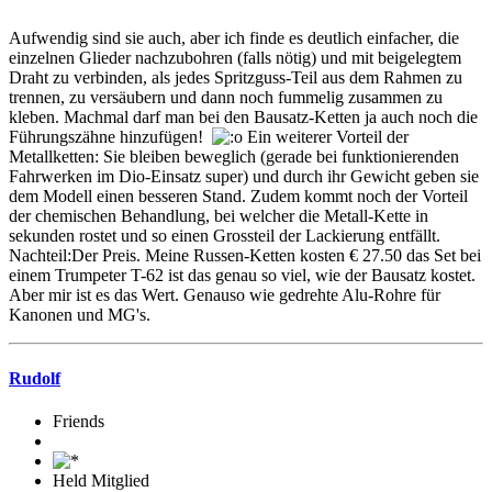
Aufwendig sind sie auch, aber ich finde es deutlich einfacher, die
einzelnen Glieder nachzubohren (falls nötig) und mit beigelegtem
Draht zu verbinden, als jedes Spritzguss-Teil aus dem Rahmen zu
trennen, zu versäubern und dann noch fummelig zusammen zu
kleben. Machmal darf man bei den Bausatz-Ketten ja auch noch die
Führungszähne hinzufügen!
Ein weiterer Vorteil der
Metallketten: Sie bleiben beweglich (gerade bei funktionierenden
Fahrwerken im Dio-Einsatz super) und durch ihr Gewicht geben sie
dem Modell einen besseren Stand. Zudem kommt noch der Vorteil
der chemischen Behandlung, bei welcher die Metall-Kette in
sekunden rostet und so einen Grossteil der Lackierung entfällt.
Nachteil:Der Preis. Meine Russen-Ketten kosten € 27.50 das Set bei
einem Trumpeter T-62 ist das genau so viel, wie der Bausatz kostet.
Aber mir ist es das Wert. Genauso wie gedrehte Alu-Rohre für
Kanonen und MG's.
Rudolf
Friends
Held Mitglied