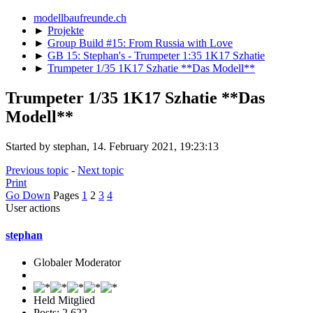
modellbaufreunde.ch
►
Projekte
►
Group Build #15: From Russia with Love
►
GB 15: Stephan's - Trumpeter 1:35 1K17 Szhatie
►
Trumpeter 1/35 1K17 Szhatie **Das Modell**
Trumpeter 1/35 1K17 Szhatie **Das
Modell**
Started by stephan, 14. February 2021, 19:23:13
Previous topic
-
Next topic
Print
Go Down
Pages
1
2
3
4
User actions
stephan
Globaler Moderator
Held Mitglied
Posts: 2,622