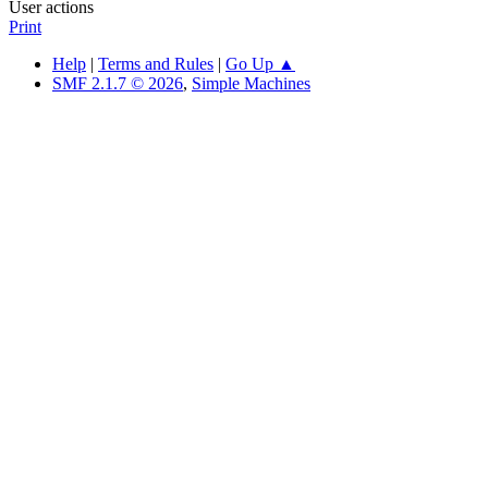
User actions
Print
Help
|
Terms and Rules
|
Go Up ▲
SMF 2.1.7 © 2026
,
Simple Machines