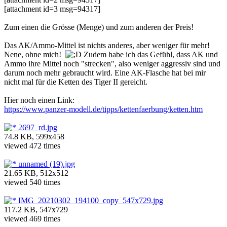
[attachment id=3 msg=94317]
Zum einen die Grösse (Menge) und zum anderen der Preis!
Das AK/Ammo-Mittel ist nichts anderes, aber weniger für mehr!
Nene, ohne mich!
Zudem habe ich das Gefühl, dass AK und
Ammo ihre Mittel noch "strecken", also weniger aggressiv sind und
darum noch mehr gebraucht wird. Eine AK-Flasche hat bei mir
nicht mal für die Ketten des Tiger II gereicht.
Hier noch einen Link:
https://www.panzer-modell.de/tipps/kettenfaerbung/ketten.htm
2697_rd.jpg
74.8 KB, 599x458
viewed 472 times
unnamed (19).jpg
21.65 KB, 512x512
viewed 540 times
IMG_20210302_194100_copy_547x729.jpg
117.2 KB, 547x729
viewed 469 times