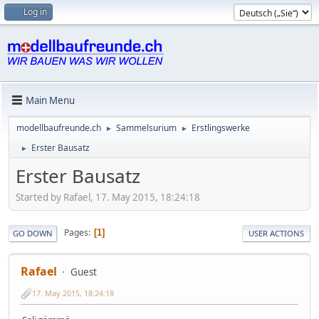
Log in
Main Menu
modellbaufreunde.ch
Sammelsurium
Erstlingswerke
►
►
Erster Bausatz
►
Erster Bausatz
Started by Rafael, 17. May 2015, 18:24:18
Pages
1
GO DOWN
USER ACTIONS
Rafael
Guest
17. May 2015, 18:24:18