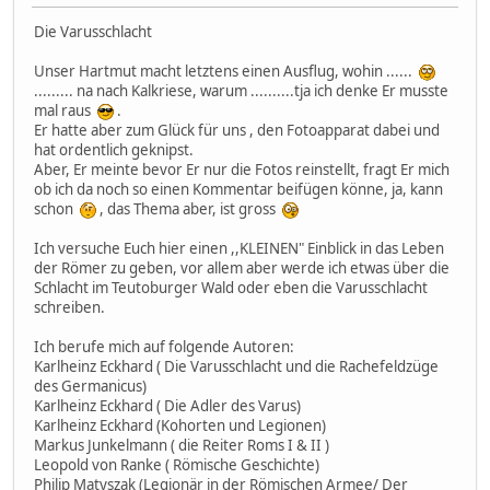
Die Varusschlacht
Unser Hartmut macht letztens einen Ausflug, wohin ......
......... na nach Kalkriese, warum ..........tja ich denke Er musste
mal raus
.
Er hatte aber zum Glück für uns , den Fotoapparat dabei und
hat ordentlich geknipst.
Aber, Er meinte bevor Er nur die Fotos reinstellt, fragt Er mich
ob ich da noch so einen Kommentar beifügen könne, ja, kann
schon
, das Thema aber, ist gross
Ich versuche Euch hier einen ,,KLEINEN" Einblick in das Leben
der Römer zu geben, vor allem aber werde ich etwas über die
Schlacht im Teutoburger Wald oder eben die Varusschlacht
schreiben.
Ich berufe mich auf folgende Autoren:
Karlheinz Eckhard ( Die Varusschlacht und die Rachefeldzüge
des Germanicus)
Karlheinz Eckhard ( Die Adler des Varus)
Karlheinz Eckhard (Kohorten und Legionen)
Markus Junkelmann ( die Reiter Roms I & II )
Leopold von Ranke ( Römische Geschichte)
Philip Matyszak (Legionär in der Römischen Armee/ Der