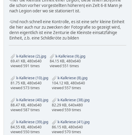
-Hier die Kleinste Einheit einer Legion, diese teilen sich(ohne
die schon vorher vorgestellten höheren) ein Zelt 6-8 Mann je
nach Legion oder wo sie stationiert ist.
-Und noch schnell eine Kontrolle, es ist eine sehr kleine Einheit
die hier auch nur zu zwecken der Fotografie so gezeigt wird,
denn eigentlich ist eine Zenturie die Kleinste einsatzfähige
Einheit, z.b. eine Schildkröte zu bilden
k-Kalkriese (2).jpg
k-Kalkriese (9).jpg
69.41 KB, 480x640
84.15 KB, 480x640
viewed 591 times
viewed 551 times
k-Kalkriese (10).jpg
k-Kalkriese (8).jpg
81.75 KB, 480x640
104.12 KB, 480x640
viewed 573 times
viewed 557 times
k-Kalkriese (40).jpg
k-Kalkriese (38).jpg
88.47 KB, 480x640
82.29 KB, 640x480
viewed 587 times
viewed 559 times
k-Kalkriese (39).jpg
k-Kalkriese (41).jpg
84.55 KB, 480x640
86.15 KB, 480x640
viewed 550 times
viewed 570 times