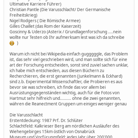
Ultimative Karriere Führer)
Christian Pantle (Die Varusschlacht/ Der Germanische
Freiheitskrieg)
Nigel Rodgers ( Die Römische Armee)
Gilles Chaillet (das Rom der Kaiserzeit)
Goscinny & Uderzo (Asterix / Grundlagenforschung ....nein
wollte nur Testen ob Ihr aufmerksam lest was ich da schreibe
)
Warum ich nicht bei Wikipedia einfach gugggggle, das Problem
ist, das sehr viel geschrieben wird, und man sollte sich für eine
art der Forschung entscheiden, sonst sind zuviel sachen unklar,
ich habe mich entschieden, aus diesen Büchern zu
Recherchieren, die erst genannten (Junkelmann & Eckhard)
sind z.b. Experimental Wissenschaftler, die Probieren es aus
bevor sie was schreiben, ich finde das vor allem bei
Ausrüstungsgegenständen wichtig, auch für die Fotos von
Hartmut sehr hilfreich und......... ohne die zwei genannten,
währen die Reanectment Gruppen um einiges weniger genau
Die Varusschlacht
Erstentdeckung: 1987 Prf. Dr. Schlüter
Schlachtfeld: Kalkrieser Berg am nördlichen Ausläufer des
Wiehengebirges 15km östlich von Osnabrück
Museum und Vorfürungsfeld: jedes Jahr über 200'000