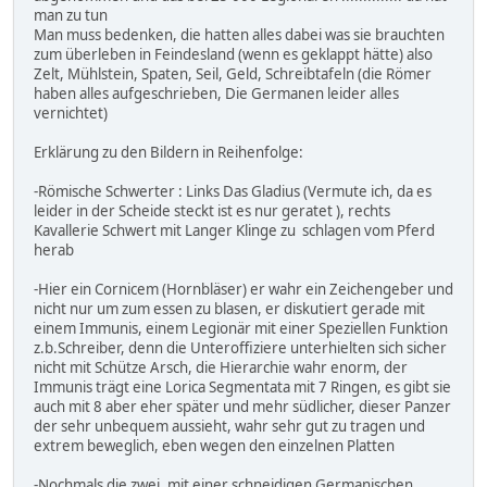
man zu tun
Man muss bedenken, die hatten alles dabei was sie brauchten
zum überleben in Feindesland (wenn es geklappt hätte) also
Zelt, Mühlstein, Spaten, Seil, Geld, Schreibtafeln (die Römer
haben alles aufgeschrieben, Die Germanen leider alles
vernichtet)
Erklärung zu den Bildern in Reihenfolge:
-Römische Schwerter : Links Das Gladius (Vermute ich, da es
leider in der Scheide steckt ist es nur geratet ), rechts
Kavallerie Schwert mit Langer Klinge zu schlagen vom Pferd
herab
-Hier ein Cornicem (Hornbläser) er wahr ein Zeichengeber und
nicht nur um zum essen zu blasen, er diskutiert gerade mit
einem Immunis, einem Legionär mit einer Speziellen Funktion
z.b.Schreiber, denn die Unteroffiziere unterhielten sich sicher
nicht mit Schütze Arsch, die Hierarchie wahr enorm, der
Immunis trägt eine Lorica Segmentata mit 7 Ringen, es gibt sie
auch mit 8 aber eher später und mehr südlicher, dieser Panzer
der sehr unbequem aussieht, wahr sehr gut zu tragen und
extrem beweglich, eben wegen den einzelnen Platten
-Nochmals die zwei, mit einer schneidigen Germanischen