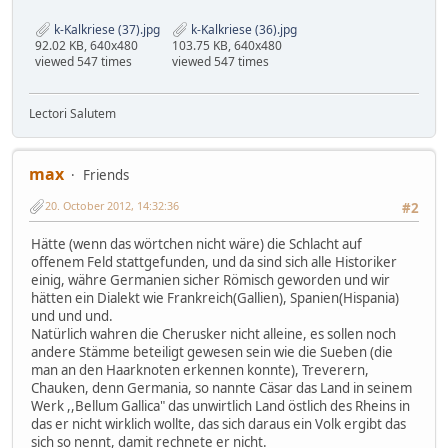
k-Kalkriese (37).jpg
k-Kalkriese (36).jpg
92.02 KB, 640x480
103.75 KB, 640x480
viewed 547 times
viewed 547 times
Lectori Salutem
max
Friends
20. October 2012, 14:32:36
#2
Hätte (wenn das wörtchen nicht wäre) die Schlacht auf
offenem Feld stattgefunden, und da sind sich alle Historiker
einig, währe Germanien sicher Römisch geworden und wir
hätten ein Dialekt wie Frankreich(Gallien), Spanien(Hispania)
und und und.
Natürlich wahren die Cherusker nicht alleine, es sollen noch
andere Stämme beteiligt gewesen sein wie die Sueben (die
man an den Haarknoten erkennen konnte), Treverern,
Chauken, denn Germania, so nannte Cäsar das Land in seinem
Werk ,,Bellum Gallica" das unwirtlich Land östlich des Rheins in
das er nicht wirklich wollte, das sich daraus ein Volk ergibt das
sich so nennt, damit rechnete er nicht.