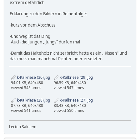
extrem gefährlich
Erklärung zu den Bildern in Reihenfolge:
-kurz vor dem Abschuss
-und weg ist das Ding
-Auch die Jungen ,,Jungs" dürfen mal
-Damit das Halteholz nicht zerbricht hatte es ein ,,Kissen" und
das muss man manchmal Richten oder ersetzten
k-Kalkriese (30).jpg
k-Kalkriese (29).jpg
94.01 KB, 640x480
96.59 KB, 640x480
viewed 545 times
viewed 547 times
k-Kalkriese (28).jpg
k-Kalkriese (27).jpg
87.73 KB, 640x480
83.43 KB, 640x480
viewed 541 times
viewed 550 times
Lectori Salutem