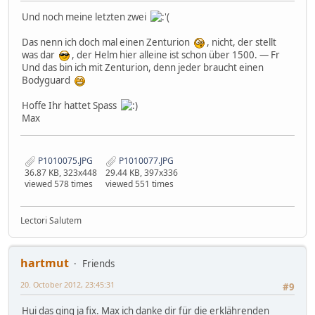
Und noch meine letzten zwei
Das nenn ich doch mal einen Zenturion
, nicht, der stellt
was dar
, der Helm hier alleine ist schon über 1500. — Fr
Und das bin ich mit Zenturion, denn jeder braucht einen
Bodyguard
Hoffe Ihr hattet Spass
Max
P1010075.JPG
P1010077.JPG
36.87 KB, 323x448
29.44 KB, 397x336
viewed 578 times
viewed 551 times
Lectori Salutem
hartmut
Friends
20. October 2012, 23:45:31
#9
Hui das ging ja fix. Max ich danke dir für die erklährenden