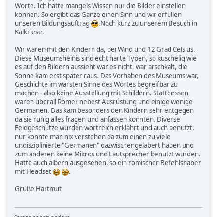
Worte. Ich hätte mangels Wissen nur die Bilder einstellen
können. So ergibt das Ganze einen Sinn und wir erfüllen
unseren Bildungsauftrag
.Noch kurz zu unserem Besuch in
Kalkriese:
Wir waren mit den Kindern da, bei Wind und 12 Grad Celsius.
Diese Museumsheinis sind echt harte Typen, so kuschelig wie
es auf den Bildern aussieht war es nicht, war arschkalt, die
Sonne kam erst später raus. Das Vorhaben des Museums war,
Geschichte im warsten Sinne des Wortes begreifbar zu
machen - also keine Ausstellung mit Schildern. Stattdessen
waren überall Römer nebest Ausrüstung und einige wenige
Germanen. Das kam besonders den Kindern sehr entgegen
da sie ruhig alles fragen und anfassen konnten. Diverse
Feldgeschütze wurden wortreich erklährt und auch benutzt,
nur konnte man nix verstehen da zum einen zu viele
undisziplinierte "Germanen" dazwischengelabert haben und
zum anderen keine Mikros und Lautsprecher benutzt wurden.
Hätte auch albern ausgesehen, so ein römischer Befehlshaber
mit Headset
.
Grüße Hartmut