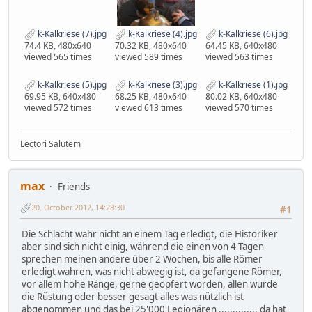
k-Kalkriese (7).jpg
k-Kalkriese (4).jpg
k-Kalkriese (6).jpg
74.4 KB, 480x640
70.32 KB, 480x640
64.45 KB, 640x480
viewed 565 times
viewed 589 times
viewed 563 times
k-Kalkriese (5).jpg
k-Kalkriese (3).jpg
k-Kalkriese (1).jpg
69.95 KB, 640x480
68.25 KB, 480x640
80.02 KB, 640x480
viewed 572 times
viewed 613 times
viewed 570 times
Lectori Salutem
max
Friends
20. October 2012, 14:28:30
#1
Die Schlacht wahr nicht an einem Tag erledigt, die Historiker
aber sind sich nicht einig, während die einen von 4 Tagen
sprechen meinen andere über 2 Wochen, bis alle Römer
erledigt wahren, was nicht abwegig ist, da gefangene Römer,
vor allem hohe Ränge, gerne geopfert worden, allen wurde
die Rüstung oder besser gesagt alles was nützlich ist
abgenommen und das bei 25'000 Legionären .............. da hat