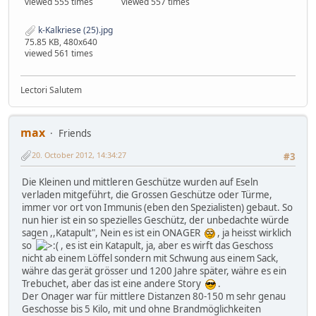
viewed 555 times
viewed 557 times
k-Kalkriese (25).jpg
75.85 KB, 480x640
viewed 561 times
Lectori Salutem
max
Friends
20. October 2012, 14:34:27
#3
Die Kleinen und mittleren Geschütze wurden auf Eseln
verladen mitgeführt, die Grossen Geschütze oder Türme,
immer vor ort von Immunis (eben den Spezialisten) gebaut. So
nun hier ist ein so spezielles Geschütz, der unbedachte würde
sagen ,,Katapult", Nein es ist ein ONAGER
, ja heisst wirklich
so
, es ist ein Katapult, ja, aber es wirft das Geschoss
nicht ab einem Löffel sondern mit Schwung aus einem Sack,
währe das gerät grösser und 1200 Jahre später, währe es ein
Trebuchet, aber das ist eine andere Story
.
Der Onager war für mittlere Distanzen 80-150 m sehr genau
Geschosse bis 5 Kilo, mit und ohne Brandmöglichkeiten