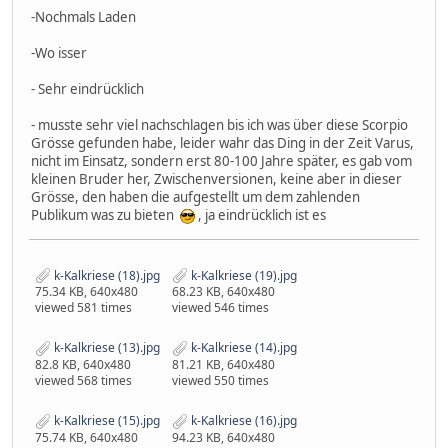
-Nochmals Laden
-Wo isser
- Sehr eindrücklich
- musste sehr viel nachschlagen bis ich was über diese Scorpio
Grösse gefunden habe, leider wahr das Ding in der Zeit Varus,
nicht im Einsatz, sondern erst 80-100 Jahre später, es gab vom
kleinen Bruder her, Zwischenversionen, keine aber in dieser
Grösse, den haben die aufgestellt um dem zahlenden
Publikum was zu bieten
, ja eindrücklich ist es
k-Kalkriese (18).jpg
k-Kalkriese (19).jpg
75.34 KB, 640x480
68.23 KB, 640x480
viewed 581 times
viewed 546 times
k-Kalkriese (13).jpg
k-Kalkriese (14).jpg
82.8 KB, 640x480
81.21 KB, 640x480
viewed 568 times
viewed 550 times
k-Kalkriese (15).jpg
k-Kalkriese (16).jpg
75.74 KB, 640x480
94.23 KB, 640x480