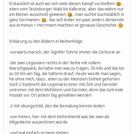
Erstaunlich ist auch wo sich viele diesen Kampf vorstellten
,
eben vom Teutoburger Wald bis Kalkriese, aber das währe nur
ein kleiner ausschnitt gewesen
, man suchte buchstäblich in
ganz Germanien
, das sich leider ein paar anders denkende
aus Arminius = Herrmann machten ist genauso Geschichte
.
Erklärung zu den Bildern in Reihenfolge:
-vorwärts marsch, der Signifer führte immer die Zenturie an
-die zwei Legionäre rechts in der Reihe mit vollem
Marschgepäck, da hatte man was zu tragen, 30 Kilo und das bis
zu 30 Km am Tag, die hattens drauf, heute würde man sagen,
he ohne mich, dazu , eben zu der kleinsten Einheit gehörten
noch 2 Esel(nicht die Legionäre) einer mit Zelt und Gerödel
und einer mit dem Mühlstein und Gerödel, denn das Getreide
musste vor Ort jedem Tag gemahlen werden
-2 mit übungschild, den die Bemalung könnte leiden
-von hinten, hier mit dem Kettenhemd was die zwei als
Altgediente auszeichnen würde
-und mal einfach so beim stehen