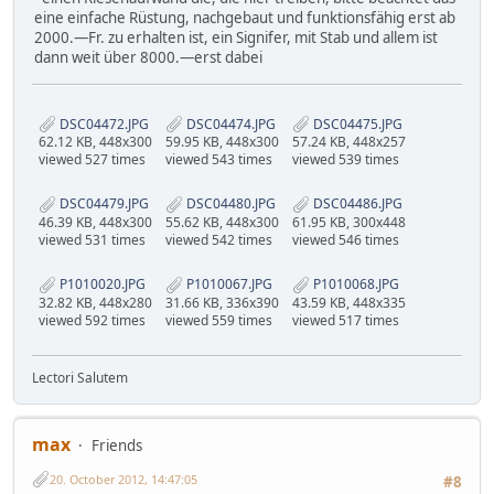
eine einfache Rüstung, nachgebaut und funktionsfähig erst ab
2000.—Fr. zu erhalten ist, ein Signifer, mit Stab und allem ist
dann weit über 8000.—erst dabei
DSC04472.JPG
DSC04474.JPG
DSC04475.JPG
62.12 KB, 448x300
59.95 KB, 448x300
57.24 KB, 448x257
viewed 527 times
viewed 543 times
viewed 539 times
DSC04479.JPG
DSC04480.JPG
DSC04486.JPG
46.39 KB, 448x300
55.62 KB, 448x300
61.95 KB, 300x448
viewed 531 times
viewed 542 times
viewed 546 times
P1010020.JPG
P1010067.JPG
P1010068.JPG
32.82 KB, 448x280
31.66 KB, 336x390
43.59 KB, 448x335
viewed 592 times
viewed 559 times
viewed 517 times
Lectori Salutem
max
Friends
20. October 2012, 14:47:05
#8