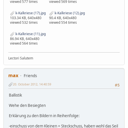
viewed 577 times
viewed 569 times
k-Kalkriese (17).jpg
k-Kalkriese (12).jpg
103.34 KB, 640x480
90.4 KB, 640x480
viewed 532 times
viewed 554 times
k-Kalkriese (11).jpg
86.94 KB, 640x480
viewed 564 times
Lectori Salutem
max
Friends
20. October 2012, 14:40:59
#5
Ballistik
Wehe den Besiegten
Erklärung zu den Bildern in Reihenfolge:
-einschuss von dem Kleinen = Steckschuss, haben wohl das Seil