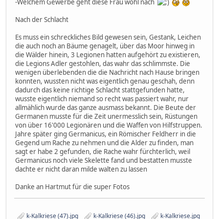
-Welchem Gewerbe geht diese Frau wohl nach
Nach der Schlacht
Es muss ein schreckliches Bild gewesen sein, Gestank, Leichen
die auch noch an Bäume genagelt, über das Moor hinweg in
die Wälder hinein, 3 Legionen hatten aufgehört zu existieren,
die Legions Adler gestohlen, das wahr das schlimmste. Die
wenigen überlebenden die die Nachricht nach Hause bringen
konnten, wussten nicht was eigentlich genau geschah, denn
dadurch das keine richtige Schlacht stattgefunden hatte,
wusste eigentlich niemand so recht was passiert wahr, nur
allmählich wurde das ganze ausmass bekannt. Die Beute der
Germanen musste für die Zeit unermesslich sein, Rüstungen
von über 16'000 Legionären und die Waffen von Hilfstruppen.
Jahre später ging Germanicus, ein Römischer Feldherr in die
Gegend um Rache zu nehmen und die Alder zu finden, man
sagt er habe 2 gefunden, die Rache wahr fürchterlich, weil
Germanicus noch viele Skelette fand und bestatten musste
dachte er nicht daran milde walten zu lassen
Danke an Hartmut für die super Fotos
k-Kalkriese (47).jpg
k-Kalkriese (46).jpg
k-Kalkriese.jpg