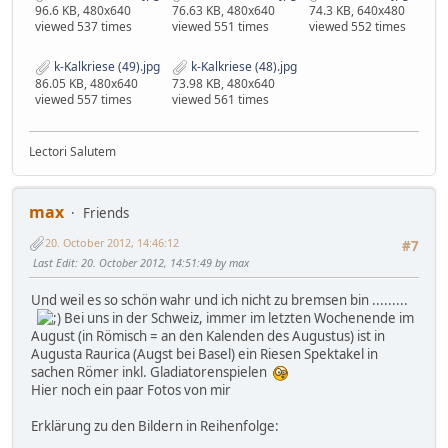
96.6 KB, 480x640
76.63 KB, 480x640
74.3 KB, 640x480
viewed 537 times
viewed 551 times
viewed 552 times
k-Kalkriese (49).jpg
k-Kalkriese (48).jpg
86.05 KB, 480x640
73.98 KB, 480x640
viewed 557 times
viewed 561 times
Lectori Salutem
max
Friends
20. October 2012, 14:46:12
#7
Last Edit
: 20. October 2012, 14:51:49 by max
Und weil es so schön wahr und ich nicht zu bremsen bin .........
Bei uns in der Schweiz, immer im letzten Wochenende im
August (in Römisch = an den Kalenden des Augustus) ist in
Augusta Raurica (Augst bei Basel) ein Riesen Spektakel in
sachen Römer inkl. Gladiatorenspielen
Hier noch ein paar Fotos von mir
Erklärung zu den Bildern in Reihenfolge: