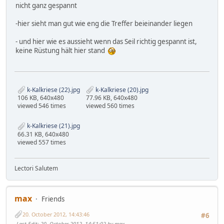
nicht ganz gespannt
-hier sieht man gut wie eng die Treffer beieinander liegen
- und hier wie es aussieht wenn das Seil richtig gespannt ist,
keine Rüstung hält hier stand
k-Kalkriese (22).jpg
k-Kalkriese (20).jpg
106 KB, 640x480
77.96 KB, 640x480
viewed 546 times
viewed 560 times
k-Kalkriese (21).jpg
66.31 KB, 640x480
viewed 557 times
Lectori Salutem
max
Friends
20. October 2012, 14:43:46
#6
Last Edit
: 20. October 2012, 14:51:02 by max