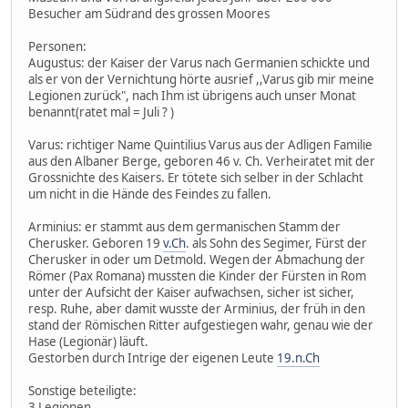
Besucher am Südrand des grossen Moores
Personen:
Augustus: der Kaiser der Varus nach Germanien schickte und
als er von der Vernichtung hörte ausrief ,,Varus gib mir meine
Legionen zurück", nach Ihm ist übrigens auch unser Monat
benannt(ratet mal = Juli ? )
Varus: richtiger Name Quintilius Varus aus der Adligen Familie
aus den Albaner Berge, geboren 46 v. Ch. Verheiratet mit der
Grossnichte des Kaisers. Er tötete sich selber in der Schlacht
um nicht in die Hände des Feindes zu fallen.
Arminius: er stammt aus dem germanischen Stamm der
Cherusker. Geboren 19
v.Ch
. als Sohn des Segimer, Fürst der
Cherusker in oder um Detmold. Wegen der Abmachung der
Römer (Pax Romana) mussten die Kinder der Fürsten in Rom
unter der Aufsicht der Kaiser aufwachsen, sicher ist sicher,
resp. Ruhe, aber damit wusste der Arminius, der früh in den
stand der Römischen Ritter aufgestiegen wahr, genau wie der
Hase (Legionär) läuft.
Gestorben durch Intrige der eigenen Leute
19.n.Ch
Sonstige beteiligte:
3 Legionen