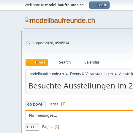
Welcome to
modellbaufreunde.ch
.
Log in
07. August 2026, 05:05:34
Home
Search
Calendar
modellbaufreunde.ch
Events & Veranstaltungen
Ausstell
►
►
Besuchte Ausstellungen im 
Pages
1
GO DOWN
No messages...
Pages
1
GO UP