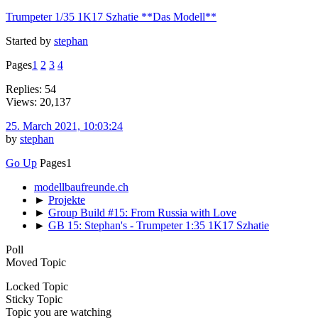
Trumpeter 1/35 1K17 Szhatie **Das Modell**
Started by
stephan
Pages
1
2
3
4
Replies: 54
Views: 20,137
25. March 2021, 10:03:24
by
stephan
Go Up
Pages
1
modellbaufreunde.ch
►
Projekte
►
Group Build #15: From Russia with Love
►
GB 15: Stephan's - Trumpeter 1:35 1K17 Szhatie
Poll
Moved Topic
Locked Topic
Sticky Topic
Topic you are watching