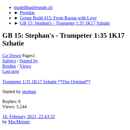
modellbaufreunde.ch
►
Projekte
►
Group Build #15: From Russia with Love
►
GB 15: Stephan's - Trumpeter 1:35 1K17 Szhatie
GB 15: Stephan's - Trumpeter 1:35 1K17
Szhatie
Go Down
Pages
1
Subject
/
Started by
Replies
/
Views
Last post
Trumpeter 1/35 1K17 Szhatie **Das Original**
Started by
stephan
Replies: 6
Views: 5,244
18. February 2021, 22:43:32
by
MacMeister