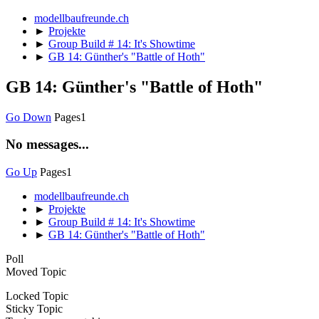
modellbaufreunde.ch
►
Projekte
►
Group Build # 14: It's Showtime
►
GB 14: Günther's "Battle of Hoth"
GB 14: Günther's "Battle of Hoth"
Go Down
Pages
1
No messages...
Go Up
Pages
1
modellbaufreunde.ch
►
Projekte
►
Group Build # 14: It's Showtime
►
GB 14: Günther's "Battle of Hoth"
Poll
Moved Topic
Locked Topic
Sticky Topic