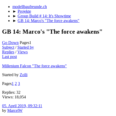
modellbaufreunde.ch
►
Projekte
►
Group Build # 14: It's Showtime
►
GB 14: Marco's "The force awakens"
GB 14: Marco's "The force awakens"
Go Down
Pages
1
Subject
/
Started by
Replies
/
Views
Last post
Millenium Falcon "The force awakens"
Started by
Zolli
Pages
1
2
3
Replies: 32
Views: 18,054
05. April 2019, 09:32:11
by
MarcelW