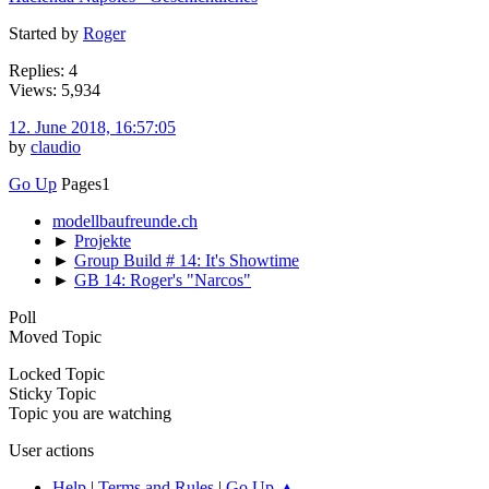
Started by
Roger
Replies: 4
Views: 5,934
12. June 2018, 16:57:05
by
claudio
Go Up
Pages
1
modellbaufreunde.ch
►
Projekte
►
Group Build # 14: It's Showtime
►
GB 14: Roger's "Narcos"
Poll
Moved Topic
Locked Topic
Sticky Topic
Topic you are watching
User actions
Help
|
Terms and Rules
|
Go Up ▲