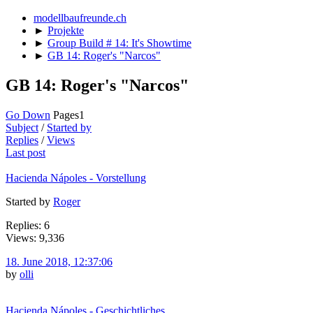
modellbaufreunde.ch
►
Projekte
►
Group Build # 14: It's Showtime
►
GB 14: Roger's "Narcos"
GB 14: Roger's "Narcos"
Go Down
Pages
1
Subject
/
Started by
Replies
/
Views
Last post
Hacienda Nápoles - Vorstellung
Started by
Roger
Replies: 6
Views: 9,336
18. June 2018, 12:37:06
by
olli
Hacienda Nápoles - Geschichtliches