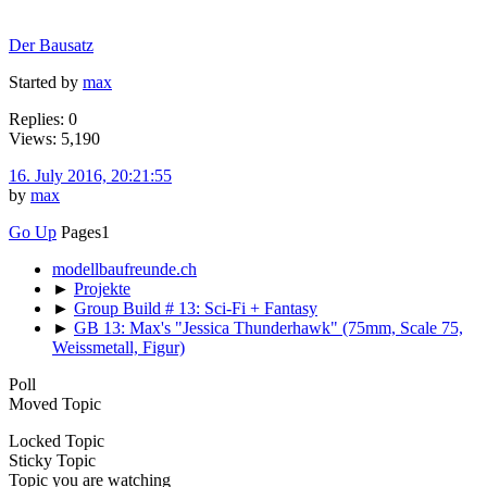
Der Bausatz
Started by
max
Replies: 0
Views: 5,190
16. July 2016, 20:21:55
by
max
Go Up
Pages
1
modellbaufreunde.ch
►
Projekte
►
Group Build # 13: Sci-Fi + Fantasy
►
GB 13: Max's "Jessica Thunderhawk" (75mm, Scale 75,
Weissmetall, Figur)
Poll
Moved Topic
Locked Topic
Sticky Topic
Topic you are watching