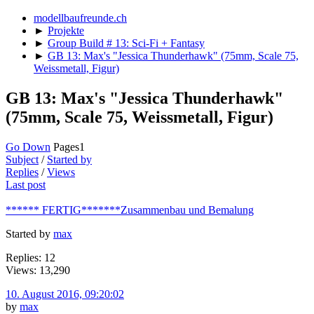
modellbaufreunde.ch
►
Projekte
►
Group Build # 13: Sci-Fi + Fantasy
►
GB 13: Max's "Jessica Thunderhawk" (75mm, Scale 75,
Weissmetall, Figur)
GB 13: Max's "Jessica Thunderhawk"
(75mm, Scale 75, Weissmetall, Figur)
Go Down
Pages
1
Subject
/
Started by
Replies
/
Views
Last post
****** FERTIG*******Zusammenbau und Bemalung
Started by
max
Replies: 12
Views: 13,290
10. August 2016, 09:20:02
by
max