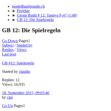
modellbaufreunde.ch
►
Projekte
►
Group Build # 12: Tamiya P-47 (1:48)
►
GB 12: Die Spielregeln
GB 12: Die Spielregeln
Go Down
Pages
1
Subject
/
Started by
Replies
/
Views
Last post
GB #12: Spielregeln
Started by
claudio
Replies: 12
Views: 16,935
18. September 2015, 09:03:40
by
cipi
Go Up
Pages
1