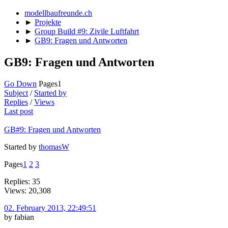
modellbaufreunde.ch
►
Projekte
►
Group Build #9: Zivile Luftfahrt
►
GB9: Fragen und Antworten
GB9: Fragen und Antworten
Go Down
Pages
1
Subject
/
Started by
Replies
/
Views
Last post
GB#9: Fragen und Antworten
Started by
thomasW
Pages
1
2
3
Replies: 35
Views: 20,308
02. February 2013, 22:49:51
by fabian