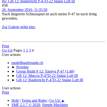
Re: GB 12: Baubericht P-47D-22 Stalag Luft III
#58
26. September 2016, 11:35:50
Nach längerem Schlussspurt ist auch meine P-47 ist noch fertig
geworden.
Zur Galerie gehts hier.
Print
Go Up
Pages
1
2
3
4
User actions
modellbaufreunde.ch
►
Projekte
►
Group Build # 12: Tamiya P-47 (1:48)
►
GB 12: Marcos P-47D-22 Stalag Luft III
►
GB 12: Baubericht P-47D-22 Stalag Luft III
User actions
Print
Help
|
Terms and Rules
|
Go Up ▲
SMF 2.1.7 © 2026
,
Simple Machines