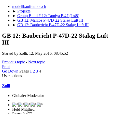
modellbaufreunde.ch
►
Projekte
►
Group Build # 12: Tamiya P-47 (1:48)
►
GB 12: Marcos P-47D-22 Stalag Luft III
►
GB 12: Baubericht P-47D-22 Stalag Luft III
GB 12: Baubericht P-47D-22 Stalag Luft
III
Started by Zolli, 12. May 2016, 08:45:52
Previous topic
-
Next topic
Print
Go Down
Pages
1
2
3
4
User actions
Zolli
Globaler Moderator
Held Mitglied
Posts: 2,477