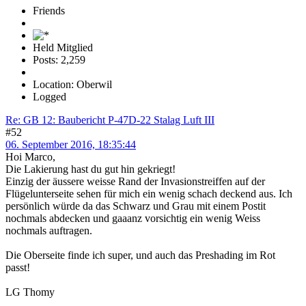
Friends
Held Mitglied
Posts: 2,259
Location: Oberwil
Logged
Re: GB 12: Baubericht P-47D-22 Stalag Luft III
#52
06. September 2016, 18:35:44
Hoi Marco,
Die Lakierung hast du gut hin gekriegt!
Einzig der äussere weisse Rand der Invasionstreiffen auf der
Flügelunterseite sehen für mich ein wenig schach deckend aus. Ich
persönlich würde da das Schwarz und Grau mit einem Postit
nochmals abdecken und gaaanz vorsichtig ein wenig Weiss
nochmals auftragen.
Die Oberseite finde ich super, und auch das Preshading im Rot
passt!
LG Thomy