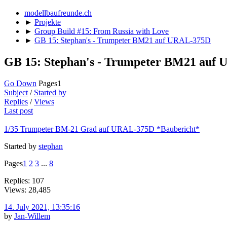
modellbaufreunde.ch
►
Projekte
►
Group Build #15: From Russia with Love
►
GB 15: Stephan's - Trumpeter BM21 auf URAL-375D
GB 15: Stephan's - Trumpeter BM21 auf
Go Down
Pages
1
Subject
/
Started by
Replies
/
Views
Last post
1/35 Trumpeter BM-21 Grad auf URAL-375D *Baubericht*
Started by
stephan
Pages
1
2
3
...
8
Replies: 107
Views: 28,485
14. July 2021, 13:35:16
by
Jan-Willem