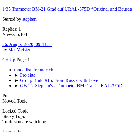
1/35 Trumpeter BM-21 Grad auf URAL-375D *Original und Bausat
Started by
stephan
Replies: 1
Views: 5,104
26. August 2020, 09:43:31
by
MacMeister
Go Up
Pages
1
modellbaufreunde.ch
►
Projekte
►
Group Build #15: From Russia with Love
►
GB 15: Stephan's - Trumpeter BM21 auf URAL-375D
Poll
Moved Topic
Locked Topic
Sticky Topic
Topic you are watching
User actions