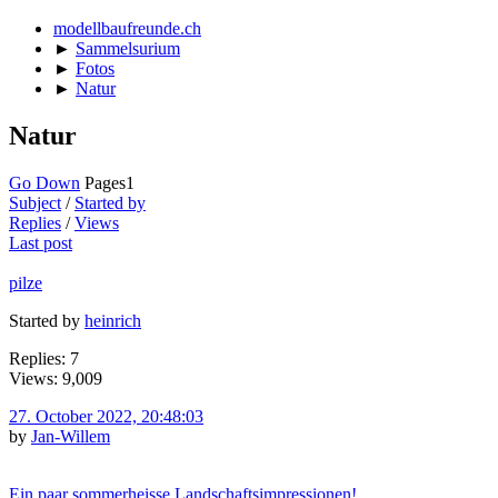
modellbaufreunde.ch
►
Sammelsurium
►
Fotos
►
Natur
Natur
Go Down
Pages
1
Subject
/
Started by
Replies
/
Views
Last post
pilze
Started by
heinrich
Replies: 7
Views: 9,009
27. October 2022, 20:48:03
by
Jan-Willem
Ein paar sommerheisse Landschaftsimpressionen!