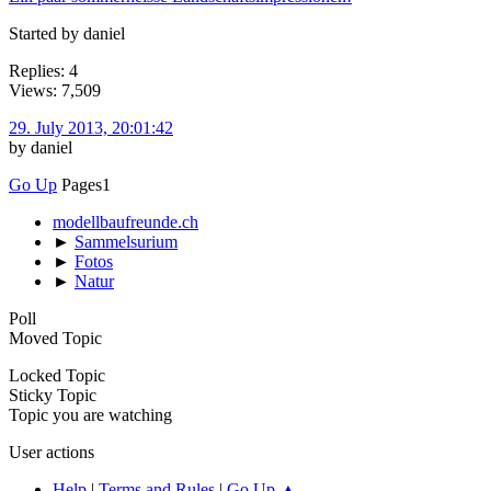
Started by daniel
Replies: 4
Views: 7,509
29. July 2013, 20:01:42
by daniel
Go Up
Pages
1
modellbaufreunde.ch
►
Sammelsurium
►
Fotos
►
Natur
Poll
Moved Topic
Locked Topic
Sticky Topic
Topic you are watching
User actions
Help
|
Terms and Rules
|
Go Up ▲