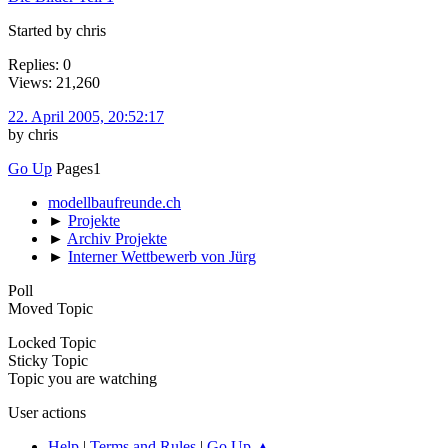
Started by chris
Replies: 0
Views: 21,260
22. April 2005, 20:52:17
by chris
Go Up
Pages
1
modellbaufreunde.ch
►
Projekte
►
Archiv Projekte
►
Interner Wettbewerb von Jürg
Poll
Moved Topic
Locked Topic
Sticky Topic
Topic you are watching
User actions
Help
|
Terms and Rules
|
Go Up ▲