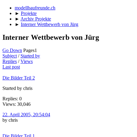
modellbaufreunde.ch
►
Projekte
►
Archiv Projekte
►
Interner Wettbewerb von Jürg
Interner Wettbewerb von Jürg
Go Down
Pages
1
Subject
/
Started by
Replies
/
Views
Last post
Die Bilder Teil 2
Started by chris
Replies: 0
Views: 30,046
22. April 2005, 20:54:04
by chris
Die Bilder Teil 1