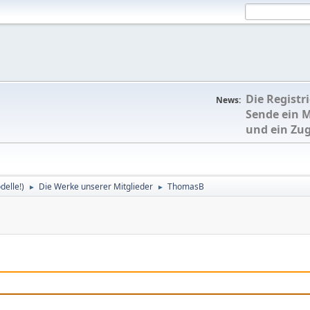
Die Registr
News:
Sende ein 
und ein Zu
delle!)
Die Werke unserer Mitglieder
ThomasB
►
►