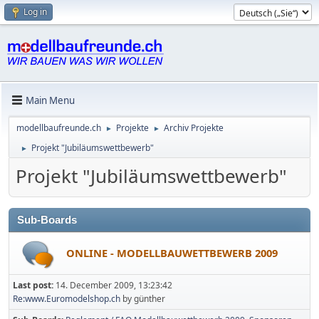
Log in
Main Menu
modellbaufreunde.ch
Projekte
Archiv Projekte
►
►
Projekt "Jubiläumswettbewerb"
►
Projekt "Jubiläumswettbewerb"
Sub-Boards
ONLINE - MODELLBAUWETTBEWERB 2009
Last post:
14. December 2009, 13:23:42
Re:www.Euromodelshop.ch
by günther