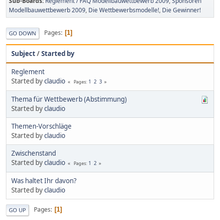
Sub-Boards
Reglement / FAQ Modellbauwettbewerb 2009
Sponsoren
Modellbauwettbewerb 2009
Die Wettbewerbsmodelle!
Die Gewinner!
Pages
1
GO DOWN
Subject
/
Started by
Reglement
Started by
claudio
1
2
3
Pages
Thema für Wettbewerb (Abstimmung)
Started by
claudio
Themen-Vorschläge
Started by
claudio
Zwischenstand
Started by
claudio
1
2
Pages
Was haltet Ihr davon?
Started by
claudio
Pages
1
GO UP