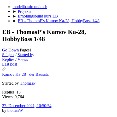
modellbaufreunde.ch
►
Projekte
►
Erholungsbuild kurz EB
►
EB - ThomasP's Kamov Ka-28, HobbyBoss 1/48
EB - ThomasP's Kamov Ka-28,
HobbyBoss 1/48
Go Down
Pages
1
Subject
/
Started by
Replies
/
Views
Last post
Kamov Ka-28 - der Bausatz
Started by
ThomasP
Replies: 13
Views: 9,764
27. December 2021, 10:50:54
by
thomasW