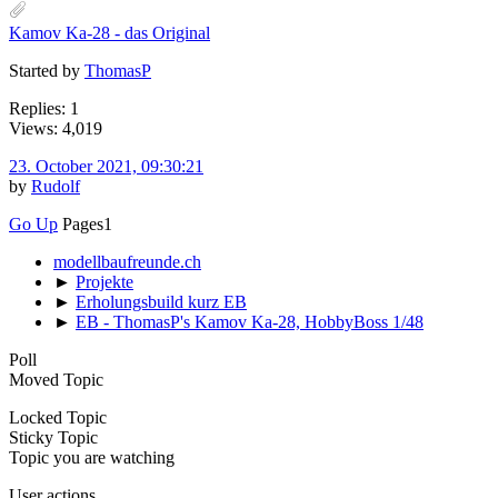
Kamov Ka-28 - das Original
Started by
ThomasP
Replies: 1
Views: 4,019
23. October 2021, 09:30:21
by
Rudolf
Go Up
Pages
1
modellbaufreunde.ch
►
Projekte
►
Erholungsbuild kurz EB
►
EB - ThomasP's Kamov Ka-28, HobbyBoss 1/48
Poll
Moved Topic
Locked Topic
Sticky Topic
Topic you are watching
User actions