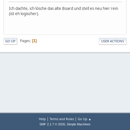
Ich dachte, ich lösche das alte Board und stell es neu hier rein
(ist eh logischer).
Pages
1
GO UP
USER ACTIONS
|
|
Help
Terms and Rules
Go Up ▲
,
SMF 2.1.7 © 2026
Simple Machines