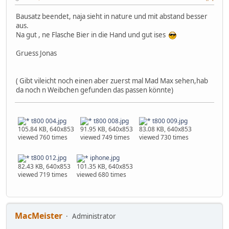
Bausatz beendet, naja sieht in nature und mit abstand besser
aus.
Na gut , ne Flasche Bier in die Hand und gut ises
Gruess Jonas
( Gibt vileicht noch einen aber zuerst mal Mad Max sehen,hab
da noch n Weibchen gefunden das passen könnte)
t800 004.jpg
t800 008.jpg
t800 009.jpg
105.84 KB, 640x853
91.95 KB, 640x853
83.08 KB, 640x853
viewed 760 times
viewed 749 times
viewed 730 times
t800 012.jpg
iphone.jpg
82.43 KB, 640x853
101.35 KB, 640x853
viewed 719 times
viewed 680 times
MacMeister
Administrator