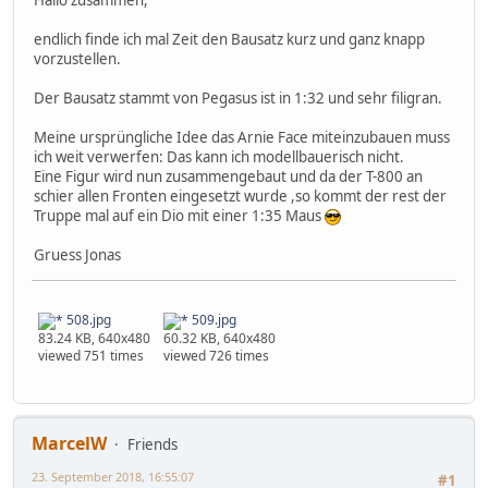
Hallo zusammen,
endlich finde ich mal Zeit den Bausatz kurz und ganz knapp
vorzustellen.
Der Bausatz stammt von Pegasus ist in 1:32 und sehr filigran.
Meine ursprüngliche Idee das Arnie Face miteinzubauen muss
ich weit verwerfen: Das kann ich modellbauerisch nicht.
Eine Figur wird nun zusammengebaut und da der T-800 an
schier allen Fronten eingesetzt wurde ,so kommt der rest der
Truppe mal auf ein Dio mit einer 1:35 Maus
Gruess Jonas
508.jpg
509.jpg
83.24 KB, 640x480
60.32 KB, 640x480
viewed 751 times
viewed 726 times
MarcelW
Friends
23. September 2018, 16:55:07
#1