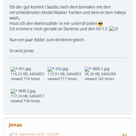
Ob der gut kommt Claudio,nach dem bemalen mit den
verschiedensten Model Master Farben und dem ersten Vallejo
wash,
muss ich den Nietenzähler in mir unterdrücken
Ich erinnere mich gerade an Skelette und den M113
Nun ein paar Bilder zum direktvergleich.
Gruess Jonas
051.jpg
052.jpg
t800.1.jpg
116.22 KB, 640x853
115.51 KB, 640x853
36.26 KB, 640x360
viewed 719 times
viewed 717 times
viewed 742 times
t800.2.jpg
117.24 KB, 640x957
viewed 758 times
Jonas
24. September 2018, 15:03:54
#4