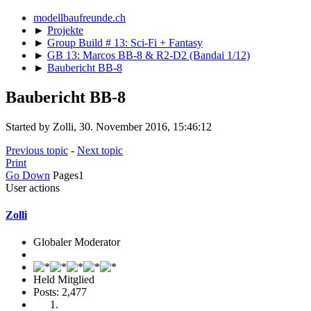
modellbaufreunde.ch
►
Projekte
►
Group Build # 13: Sci-Fi + Fantasy
►
GB 13: Marcos BB-8 & R2-D2 (Bandai 1/12)
►
Baubericht BB-8
Baubericht BB-8
Started by Zolli, 30. November 2016, 15:46:12
Previous topic
-
Next topic
Print
Go Down
Pages
1
User actions
Zolli
Globaler Moderator
Held Mitglied
Posts: 2,477