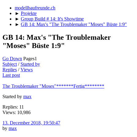
modellbaufreunde.ch
►
Projekte
►
Group Build # 14: It's Showtime
►
GB 14: Max's "The Troublemaker "Moses" Büste 1:9"
GB 14: Max's "The Troublemaker
"Moses" Büste 1:9"
Go Down
Pages
1
Subject
/
Started by
Replies
/
Views
Last post
The Troublemaker "Moses"*******Fertig********
Started by
max
Replies: 11
Views: 10,986
13. December 2018, 19:50:47
by
max