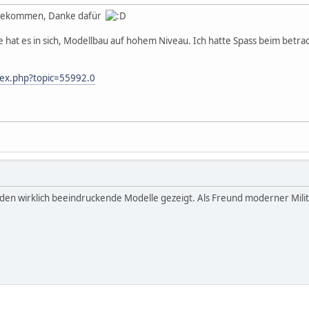
i bekommen, Danke dafür
 hat es in sich, Modellbau auf hohem Niveau. Ich hatte Spass beim betrach
dex.php?topic=55992.0
rden wirklich beeindruckende Modelle gezeigt. Als Freund moderner Mil