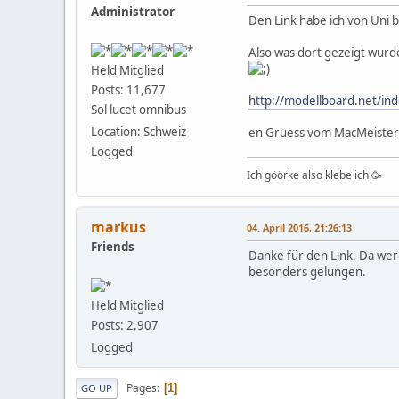
Administrator
Den Link habe ich von Un
Also was dort gezeigt wurde
Held Mitglied
Posts: 11,677
http://modellboard.net/in
Sol lucet omnibus
Location: Schweiz
en Gruess vom MacMeister
Logged
Ich göörke also klebe ich 🥳
markus
04. April 2016, 21:26:13
Friends
Danke für den Link. Da we
besonders gelungen.
Held Mitglied
Posts: 2,907
Logged
Pages
1
GO UP