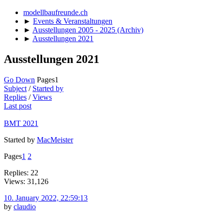
modellbaufreunde.ch
►
Events & Veranstaltungen
►
Ausstellungen 2005 - 2025 (Archiv)
►
Ausstellungen 2021
Ausstellungen 2021
Go Down
Pages
1
Subject
/
Started by
Replies
/
Views
Last post
BMT 2021
Started by
MacMeister
Pages
1
2
Replies: 22
Views: 31,126
10. January 2022, 22:59:13
by
claudio