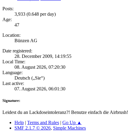
Posts:
3,933 (0.648 per day)
Age:
47
Location:
Bünzen AG
Date registered:
28. December 2009, 14:19:55
Local Time:
08. August 2026, 07:20:30
Language:
Deutsch („Sie“)
Last active:
07. August 2026, 06:01:30
Signature:
Leidest du an Lackdoseintoleranz?! Benutze einfach die Airbrush!
Help
|
Terms and Rules
|
Go Up ▲
SMF 2.1.7 © 2026
,
Simple Machines