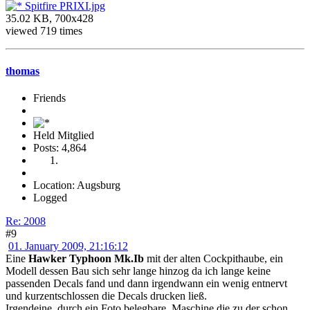
Spitfire PRIXI.jpg
35.02 KB, 700x428
viewed 719 times
thomas
Friends
Held Mitglied
Posts: 4,864
Location: Augsburg
Logged
Re: 2008
#9
01. January 2009, 21:16:12
Eine
Hawker Typhoon Mk.Ib
mit der alten Cockpithaube, ein
Modell dessen Bau sich sehr lange hinzog da ich lange keine
passenden Decals fand und dann irgendwann ein wenig entnervt
und kurzentschlossen die Decals drucken ließ.
Irgendeine, durch ein Foto belegbare, Maschine die zu der schon