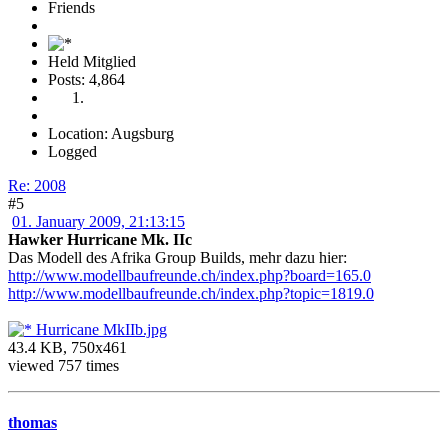
Friends
Held Mitglied
Posts: 4,864
Location: Augsburg
Logged
Re: 2008
#5
01. January 2009, 21:13:15
Hawker Hurricane Mk. IIc
Das Modell des Afrika Group Builds, mehr dazu hier:
http://www.modellbaufreunde.ch/index.php?board=165.0
http://www.modellbaufreunde.ch/index.php?topic=1819.0
Hurricane MkIIb.jpg
43.4 KB, 750x461
viewed 757 times
thomas